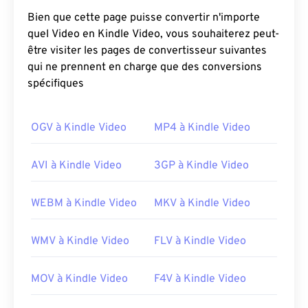
Bien que cette page puisse convertir n'importe
quel Video en Kindle Video, vous souhaiterez peut-
être visiter les pages de convertisseur suivantes
qui ne prennent en charge que des conversions
spécifiques
00
00
00
00
00
00
00
00
OGV à Kindle Video
MP4 à Kindle Video
AVI à Kindle Video
3GP à Kindle Video
00
00
00
00
00
00
00
00
WEBM à Kindle Video
01
01
MKV à Kindle Video
01
01
01
01
01
01
02
02
02
02
02
02
02
02
WMV à Kindle Video
FLV à Kindle Video
03
03
03
03
03
03
03
03
04
04
04
04
04
04
04
04
MOV à Kindle Video
F4V à Kindle Video
05
05
05
05
05
05
05
05