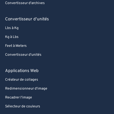
Convertisseur d'archives
85
85
86
86
Convertisseur d'unités
87
87
Lbs à Kg
88
88
Kg à Lbs
89
89
Feet à Meters
90
90
Convertisseur d'unités
91
91
92
92
Applications Web
93
93
Créateur de collages
94
94
Redimensionneur d'image
95
95
Recadrer l'image
96
96
Sélecteur de couleurs
97
97