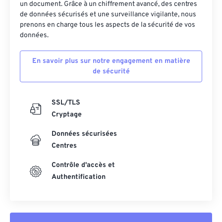
32
32
32
32
32
32
un document. Grâce à un chiffrement avancé, des centres
de données sécurisés et une surveillance vigilante, nous
33
33
33
33
33
33
prenons en charge tous les aspects de la sécurité de vos
données.
34
34
34
34
34
34
35
35
35
35
35
35
En savoir plus sur notre engagement en matière
36
36
36
36
36
36
de sécurité
37
37
37
37
37
37
SSL/TLS
38
38
38
38
38
38
Cryptage
39
39
39
39
39
39
Données sécurisées
40
40
40
40
40
40
Centres
41
41
41
41
41
41
Contrôle d'accès et
42
42
42
42
42
42
Authentification
43
43
43
43
43
43
44
44
44
44
44
44