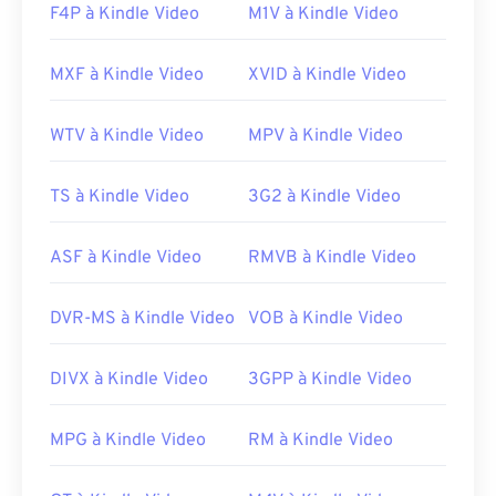
F4P à Kindle Video
M1V à Kindle Video
06
06
06
06
06
06
06
06
07
07
07
07
07
07
07
07
MXF à Kindle Video
XVID à Kindle Video
08
08
08
08
08
08
08
08
09
09
09
09
09
09
09
09
WTV à Kindle Video
MPV à Kindle Video
10
10
10
10
10
10
10
10
TS à Kindle Video
3G2 à Kindle Video
11
11
11
11
11
11
11
11
12
12
12
12
12
12
12
12
ASF à Kindle Video
RMVB à Kindle Video
13
13
13
13
13
13
13
13
DVR-MS à Kindle Video
VOB à Kindle Video
14
14
14
14
14
14
14
14
15
15
15
15
15
15
15
15
DIVX à Kindle Video
3GPP à Kindle Video
16
16
16
16
16
16
16
16
17
17
17
17
17
17
17
17
MPG à Kindle Video
RM à Kindle Video
18
18
18
18
18
18
18
18