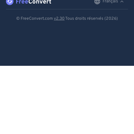
Français
English
Deutsch
© FreeConvert.com
v2.30
Tous droits réservés (2026)
Español
Français
Português
Italiano
Dutch
日本語
简体中文
繁體中文
한국어