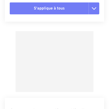
S'applique à tous
Réinitialiser toutes les options
Appliquer à partir du préréglage
Enregistrer comme préréglage