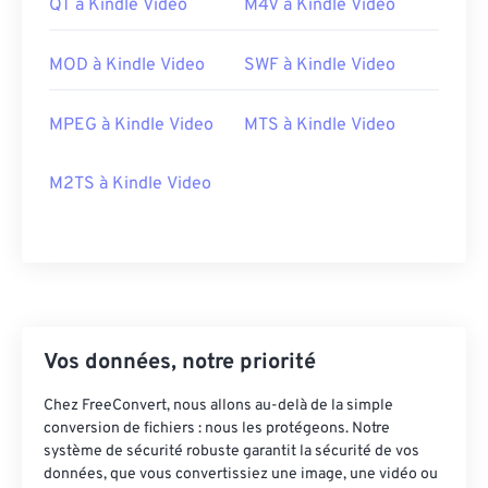
QT à Kindle Video
M4V à Kindle Video
19
19
19
19
19
19
19
19
20
20
20
20
20
20
20
20
MOD à Kindle Video
SWF à Kindle Video
21
21
21
21
21
21
21
21
22
22
22
22
22
22
22
22
MPEG à Kindle Video
MTS à Kindle Video
23
23
23
23
23
23
23
23
M2TS à Kindle Video
24
24
24
24
24
24
25
25
25
25
25
25
26
26
26
26
26
26
27
27
27
27
27
27
28
28
28
28
28
28
Vos données, notre priorité
29
29
29
29
29
29
Chez FreeConvert, nous allons au-delà de la simple
30
30
30
30
30
30
conversion de fichiers : nous les protégeons. Notre
système de sécurité robuste garantit la sécurité de vos
31
31
31
31
31
31
données, que vous convertissiez une image, une vidéo ou