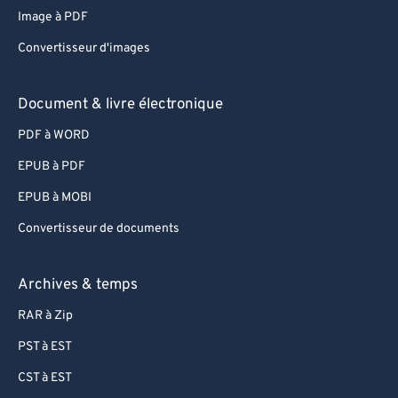
Image à PDF
72
72
Convertisseur d'images
73
73
74
74
Document & livre électronique
75
75
PDF à WORD
76
76
EPUB à PDF
77
77
EPUB à MOBI
78
78
Convertisseur de documents
79
79
80
80
Archives & temps
81
81
RAR à Zip
82
82
PST à EST
83
83
CST à EST
84
84