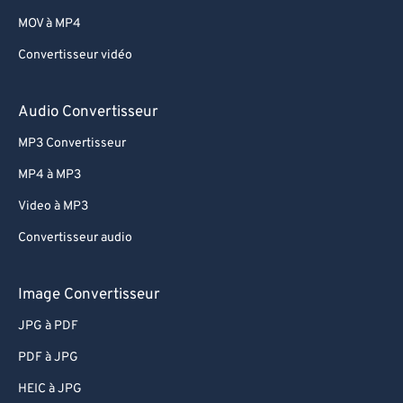
MOV à MP4
59
59
59
59
59
59
60
60
Convertisseur vidéo
61
61
Audio Convertisseur
62
62
MP3 Convertisseur
63
63
MP4 à MP3
64
64
Video à MP3
65
65
Convertisseur audio
66
66
67
67
Image Convertisseur
68
68
JPG à PDF
69
69
PDF à JPG
70
70
HEIC à JPG
71
71