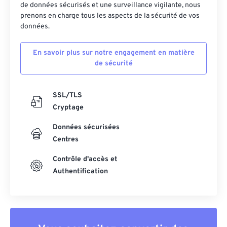
de données sécurisés et une surveillance vigilante, nous
43
43
43
43
43
43
prenons en charge tous les aspects de la sécurité de vos
44
44
44
44
44
44
données.
45
45
45
45
45
45
En savoir plus sur notre engagement en matière
46
46
46
46
46
46
de sécurité
47
47
47
47
47
47
48
48
48
48
48
48
SSL/TLS
Cryptage
49
49
49
49
49
49
Données sécurisées
50
50
50
50
50
50
Centres
51
51
51
51
51
51
Contrôle d'accès et
52
52
52
52
52
52
Authentification
53
53
53
53
53
53
54
54
54
54
54
54
55
55
55
55
55
55