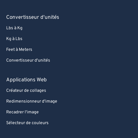
96
96
Convertisseur d'unités
97
97
Lbs à Kg
98
98
Kg à Lbs
99
99
Feet à Meters
Convertisseur d'unités
Applications Web
Créateur de collages
Redimensionneur d'image
Recadrer l'image
Sélecteur de couleurs