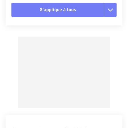
S'applique à tous
Réinitialiser toutes les options
Appliquer à partir du préréglage
Enregistrer comme préréglage