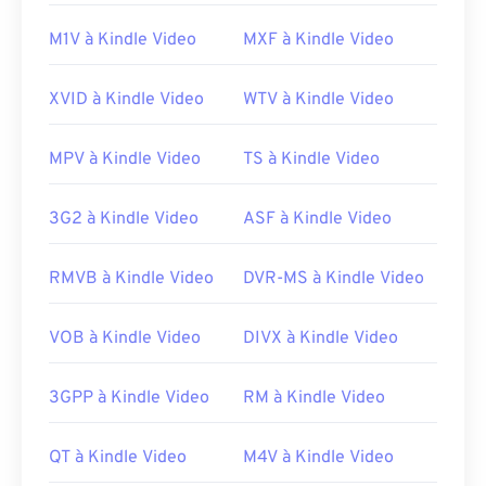
Parfois, l'ouverture d'un fichier MPEG nécessite
l'utilisation d'un logiciel tiers, par exemple lorsqu'il
M1V à Kindle Video
MXF à Kindle Video
contient une vidéo MPEG-2. Dans ce cas,
téléchargez un décodeur vidéo MPEG-2 (pack
XVID à Kindle Video
WTV à Kindle Video
décodeur DVD). Si rien d'autre ne fonctionne,
essayez
le lecteur multimédia VLC
.
MPV à Kindle Video
TS à Kindle Video
Développé par :
Motion Picture Experts Group
(MPEG)
3G2 à Kindle Video
ASF à Kindle Video
Sortie initiale :
1988
Liens utiles:
RMVB à Kindle Video
DVR-MS à Kindle Video
https://en.wikipedia.org/wiki/Moving_Picture_Experts_
VOB à Kindle Video
DIVX à Kindle Video
https://en.wikipedia.org/wiki/MPEG-1
3GPP à Kindle Video
RM à Kindle Video
QT à Kindle Video
M4V à Kindle Video