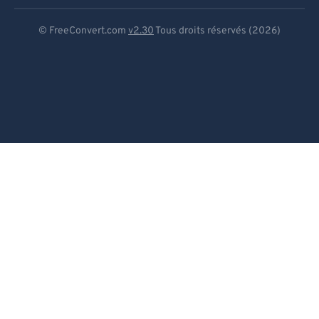
Deutsch
© FreeConvert.com
v2.30
Tous droits réservés (2026)
Español
Français
Português
Italiano
Dutch
日本語
简体中文
繁體中文
한국어
Svenska