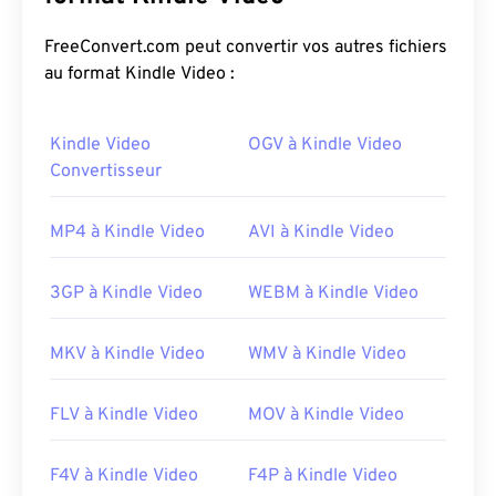
utilise une compression sophistiquée utilisant
des
codecs
, produisant des fichiers de petite taille et
FreeConvert.com peut convertir vos autres fichiers
de qualité relativement bonne. L'extension de
au format Kindle Video :
fichier MPEG est étroitement associée au format
MPEG-1
.
Kindle Video
OGV à Kindle Video
Convertisseur
Comment ouvrir un fichier MPEG
?
MP4 à Kindle Video
AVI à Kindle Video
Les fichiers MPEG s'ouvrent presque toujours dans
le lecteur vidéo par défaut du système
3GP à Kindle Video
WEBM à Kindle Video
d'exploitation. Sous Windows, ils s'ouvrent dans
Windows Media Player
. Sur Mac, ils s'ouvrent dans
MKV à Kindle Video
WMV à Kindle Video
QuickTime
. Ce format ne prend pas en charge les
chapitres, les légendes, les sous-titres, les balises
de métadonnées ni les menus. Il peut être diffusé
FLV à Kindle Video
MOV à Kindle Video
en streaming sur Internet ou lu sur un lecteur
physique.
F4V à Kindle Video
F4P à Kindle Video