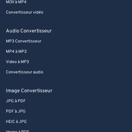
69
69
MOV à MP4
70
70
Convertisseur vidéo
71
71
Audio Convertisseur
72
72
73
73
MP3 Convertisseur
74
74
MP4 à MP3
75
75
Video à MP3
76
76
Convertisseur audio
77
77
Image Convertisseur
78
78
JPG à PDF
79
79
80
80
PDF à JPG
81
81
HEIC à JPG
82
82