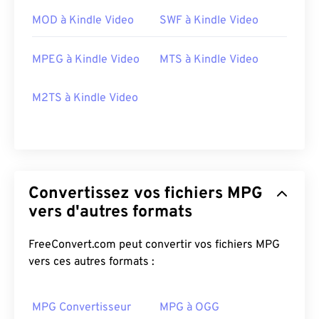
MOD à Kindle Video
SWF à Kindle Video
MPEG à Kindle Video
MTS à Kindle Video
M2TS à Kindle Video
00
00
00
00
00
00
00
00
Convertissez vos fichiers MPG
vers d'autres formats
FreeConvert.com peut convertir vos fichiers MPG
00
00
00
00
00
00
00
00
vers ces autres formats :
01
01
01
01
01
01
01
01
02
02
02
02
02
02
02
02
MPG Convertisseur
MPG à OGG