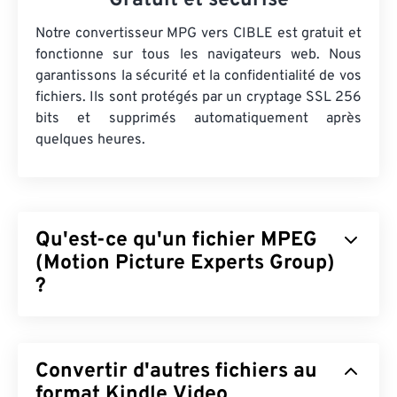
Gratuit et sécurisé
Notre convertisseur MPG vers CIBLE est gratuit et
fonctionne sur tous les navigateurs web. Nous
garantissons la sécurité et la confidentialité de vos
fichiers. Ils sont protégés par un cryptage SSL 256
bits et supprimés automatiquement après
quelques heures.
Qu'est-ce qu'un fichier MPEG
(Motion Picture Experts Group)
?
Motion Picture Experts Group (MPEG) est une
famille
de formats de fichiers vidéo numériques,
Convertir d'autres fichiers au
ainsi que le nom de l'organisation qui a développé
les normes de ce format. Ce format de fichier
format Kindle Video