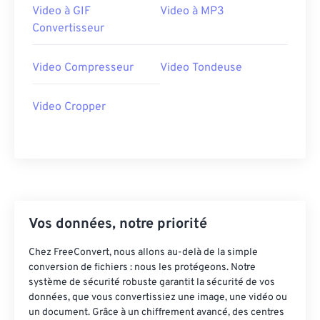
Video à GIF
Video à MP3
30
30
30
30
30
30
Convertisseur
31
31
31
31
31
31
32
32
32
32
32
32
Video Compresseur
Video Tondeuse
33
33
33
33
33
33
Video Cropper
34
34
34
34
34
34
35
35
35
35
35
35
36
36
36
36
36
36
37
37
37
37
37
37
38
38
38
38
38
38
Vos données, notre priorité
39
39
39
39
39
39
Chez FreeConvert, nous allons au-delà de la simple
40
40
40
40
40
40
conversion de fichiers : nous les protégeons. Notre
système de sécurité robuste garantit la sécurité de vos
41
41
41
41
41
41
données, que vous convertissiez une image, une vidéo ou
42
42
42
42
42
42
un document. Grâce à un chiffrement avancé, des centres