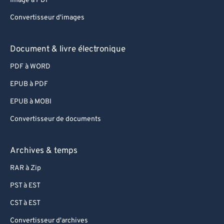
Image à PDF
83
83
Convertisseur d'images
84
84
Document & livre électronique
85
85
PDF à WORD
86
86
87
87
EPUB à PDF
88
88
EPUB à MOBI
89
89
Convertisseur de documents
90
90
Archives & temps
91
91
RAR à Zip
92
92
PST à EST
93
93
94
94
CST à EST
95
95
Convertisseur d'archives