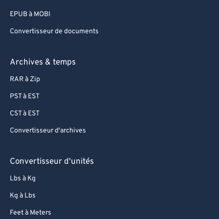
80
80
EPUB à MOBI
81
81
Convertisseur de documents
82
82
83
83
Archives & temps
84
84
RAR à Zip
85
85
PST à EST
86
86
CST à EST
87
87
Convertisseur d'archives
88
88
89
89
Convertisseur d'unités
90
90
Lbs à Kg
91
91
Kg à Lbs
92
92
Feet à Meters
93
93