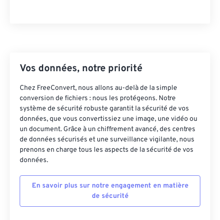
28
28
28
28
28
28
29
29
29
29
29
29
30
30
30
30
30
30
31
31
31
31
31
31
Vos données, notre priorité
32
32
32
32
32
32
Chez FreeConvert, nous allons au-delà de la simple
33
33
33
33
33
33
conversion de fichiers : nous les protégeons. Notre
système de sécurité robuste garantit la sécurité de vos
34
34
34
34
34
34
données, que vous convertissiez une image, une vidéo ou
35
35
35
35
35
35
un document. Grâce à un chiffrement avancé, des centres
de données sécurisés et une surveillance vigilante, nous
36
36
36
36
36
36
prenons en charge tous les aspects de la sécurité de vos
données.
37
37
37
37
37
37
38
38
38
38
38
38
En savoir plus sur notre engagement en matière
39
39
39
39
39
39
de sécurité
40
40
40
40
40
40