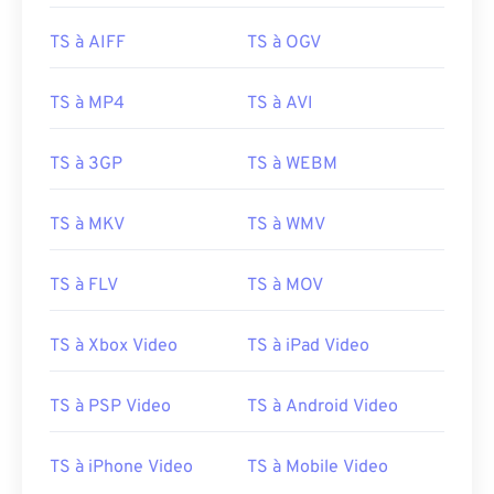
15
15
15
15
15
15
15
15
TS à AIFF
TS à OGV
16
16
16
16
16
16
16
16
TS à MP4
TS à AVI
17
17
17
17
17
17
17
17
18
18
18
18
18
18
18
18
TS à 3GP
TS à WEBM
19
19
19
19
19
19
19
19
20
20
20
20
20
20
20
20
TS à MKV
TS à WMV
21
21
21
21
21
21
21
21
TS à FLV
TS à MOV
22
22
22
22
22
22
22
22
23
23
23
23
23
23
23
23
TS à Xbox Video
TS à iPad Video
24
24
24
24
24
24
TS à PSP Video
TS à Android Video
25
25
25
25
25
25
26
26
26
26
26
26
TS à iPhone Video
TS à Mobile Video
27
27
27
27
27
27