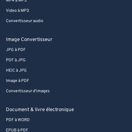
MP4 à MP3
67
67
Video à MP3
68
68
Convertisseur audio
69
69
70
70
Image Convertisseur
71
71
JPG à PDF
72
72
PDF à JPG
73
73
HEIC à JPG
74
74
Image à PDF
75
75
Convertisseur d'images
76
76
77
77
Document & livre électronique
78
78
PDF à WORD
79
79
EPUB à PDF