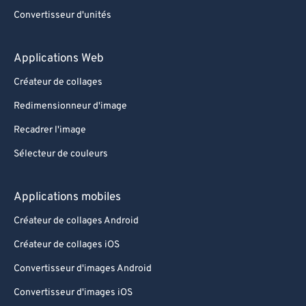
Convertisseur d'unités
94
94
95
95
Applications Web
96
96
Créateur de collages
97
97
Redimensionneur d'image
98
98
Recadrer l'image
99
99
Sélecteur de couleurs
Applications mobiles
Créateur de collages Android
Créateur de collages iOS
Convertisseur d'images Android
Convertisseur d'images iOS