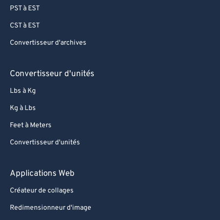
63
63
PST à EST
64
64
CST à EST
65
65
Convertisseur d'archives
66
66
Convertisseur d'unités
67
67
68
68
Lbs à Kg
69
69
Kg à Lbs
70
70
Feet à Meters
71
71
Convertisseur d'unités
72
72
Applications Web
73
73
74
74
Créateur de collages
75
75
Redimensionneur d'image