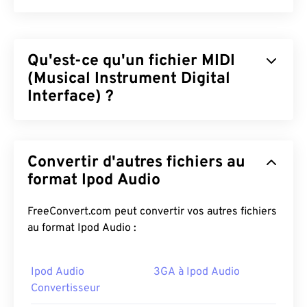
Qu'est-ce qu'un fichier MIDI
(Musical Instrument Digital
Interface) ?
Le MIDI (Musical Instrument Digital Interface) est
un protocole qui gère les interactions entre les
Convertir d'autres fichiers au
instruments numériques et les ordinateurs. Il s'agit
essentiellement du langage standardisé de la
format Ipod Audio
musique numérique
. Contrairement aux autres
types de fichiers audio, le MIDI permet le partage
FreeConvert.com peut convertir vos autres fichiers
d'informations musicales (notes, timing, hauteur et
au format Ipod Audio :
volume) entre applications, logiciels et matériels.
Ipod Audio
3GA à Ipod Audio
Comment ouvrir un fichier MIDI ?
Convertisseur
Les meilleurs logiciels pour ouvrir des fichiers MIDI