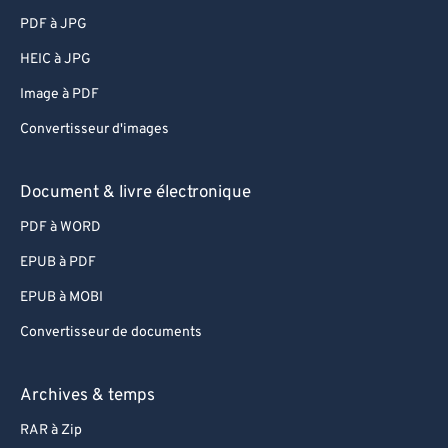
50
50
50
50
50
50
PDF à JPG
51
51
51
51
51
51
HEIC à JPG
52
52
52
52
52
52
Image à PDF
53
53
53
53
53
53
Convertisseur d'images
54
54
54
54
54
54
55
55
55
55
55
55
Document & livre électronique
56
56
56
56
56
56
PDF à WORD
57
57
57
57
57
57
EPUB à PDF
58
58
58
58
58
58
EPUB à MOBI
59
59
59
59
59
59
Convertisseur de documents
60
60
Archives & temps
61
61
62
62
RAR à Zip