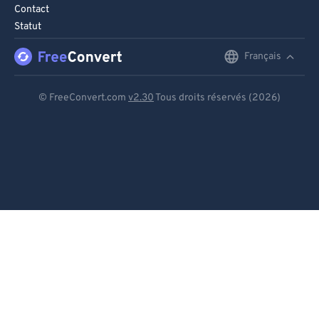
89
89
Contact
90
90
Statut
91
91
Français
English
92
92
Deutsch
© FreeConvert.com
v2.30
Tous droits réservés (2026)
93
93
Español
94
94
Français
95
95
96
96
Português
97
97
Italiano
98
98
Dutch
99
99
日本語
简体中文