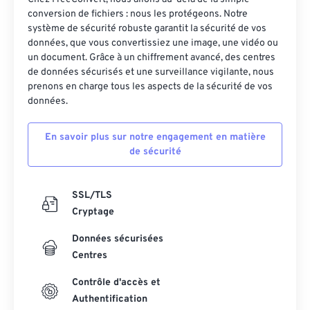
10
10
10
10
10
10
10
10
conversion de fichiers : nous les protégeons. Notre
11
11
11
11
11
11
11
11
système de sécurité robuste garantit la sécurité de vos
données, que vous convertissiez une image, une vidéo ou
12
12
12
12
12
12
12
12
un document. Grâce à un chiffrement avancé, des centres
de données sécurisés et une surveillance vigilante, nous
13
13
13
13
13
13
13
13
prenons en charge tous les aspects de la sécurité de vos
14
14
14
14
14
14
14
14
données.
15
15
15
15
15
15
15
15
En savoir plus sur notre engagement en matière
16
16
16
16
16
16
16
16
de sécurité
17
17
17
17
17
17
17
17
18
18
18
18
18
18
18
18
SSL/TLS
Cryptage
19
19
19
19
19
19
19
19
20
20
20
20
20
20
20
20
Données sécurisées
Centres
21
21
21
21
21
21
21
21
Contrôle d'accès et
22
22
22
22
22
22
22
22
Authentification
23
23
23
23
23
23
23
23