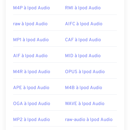
sont
Awave Studio
et
Audacity
. Awave peut lire
M4P à Ipod Audio
RMI à Ipod Audio
260 formats audio différents. Audacity est un
logiciel
gratuit
et
open source
compatible avec
raw à Ipod Audio
AIFC à Ipod Audio
toutes les plateformes et tous les systèmes
d'exploitation.
MP1 à Ipod Audio
CAF à Ipod Audio
D'autres programmes peuvent ouvrir MIDI,
notamment
Winamp
,
Windows Media Player
,
AIF à Ipod Audio
MID à Ipod Audio
vanBasco's Karaoke Player
,
Karaoke Player
,
Musicnotes Player
et
Sibelius
.
M4R à Ipod Audio
OPUS à Ipod Audio
Développé par :
MIDI Manufacturers Association
Sortie initiale :
1983
APE à Ipod Audio
M4B à Ipod Audio
Liens utiles:
OGA à Ipod Audio
WAVE à Ipod Audio
https://en.wikipedia.org/wiki/MIDI
https://www.midi.org/specifications
MP2 à Ipod Audio
raw-audio à Ipod Audio