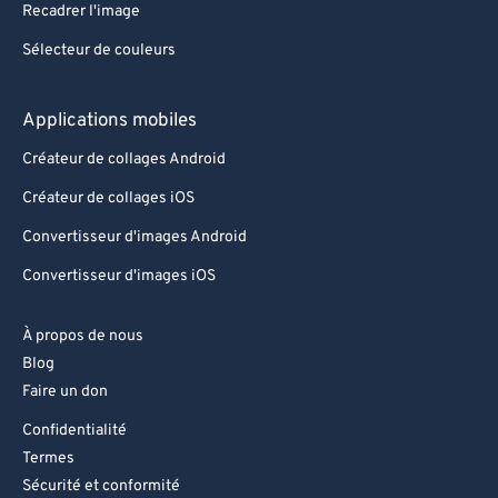
76
76
Recadrer l'image
77
77
Sélecteur de couleurs
78
78
Applications mobiles
79
79
Créateur de collages Android
80
80
81
81
Créateur de collages iOS
82
82
Convertisseur d'images Android
83
83
Convertisseur d'images iOS
84
84
À propos de nous
85
85
Blog
86
86
Faire un don
87
87
Confidentialité
Termes
88
88
Sécurité et conformité