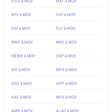
XVID à MOV
MXF à MOV
https://en.wikipedia.org/wiki/QuickTime_File_Format
https://developer.apple.com/library/archive/documen
CH203-BBCGDDDF
M1V à MOV
F4P à MOV
F4V à MOV
FLV à MOV
WMV à MOV
MKV à MOV
WEBM à MOV
3GP à MOV
AVI à MOV
MP4 à MOV
OGV à MOV
AIFF à MOV
AAC à MOV
MP3 à MOV
AMR à MOV
ALAC à MOV