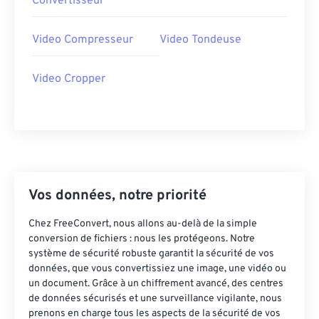
Convertisseur
36
36
36
36
36
36
Video Compresseur
Video Tondeuse
37
37
37
37
37
37
38
38
38
38
38
38
Video Cropper
39
39
39
39
39
39
40
40
40
40
40
40
41
41
41
41
41
41
42
42
42
42
42
42
43
43
43
43
43
43
Vos données, notre priorité
44
44
44
44
44
44
Chez FreeConvert, nous allons au-delà de la simple
45
45
45
45
45
45
conversion de fichiers : nous les protégeons. Notre
système de sécurité robuste garantit la sécurité de vos
46
46
46
46
46
46
données, que vous convertissiez une image, une vidéo ou
un document. Grâce à un chiffrement avancé, des centres
47
47
47
47
47
47
de données sécurisés et une surveillance vigilante, nous
48
48
48
48
48
48
prenons en charge tous les aspects de la sécurité de vos