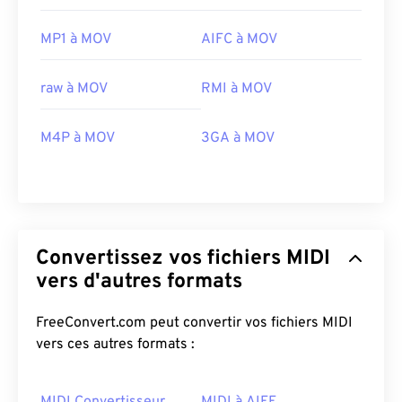
MP1 à MOV
AIFC à MOV
00
00
00
00
00
00
00
00
raw à MOV
RMI à MOV
00
00
00
00
00
00
00
00
M4P à MOV
3GA à MOV
01
01
01
01
01
01
01
01
02
02
02
02
02
02
02
02
03
03
03
03
03
03
03
03
Convertissez vos fichiers MIDI
04
04
04
04
04
04
04
04
vers d'autres formats
05
05
05
05
05
05
05
05
06
06
06
06
06
06
06
06
FreeConvert.com peut convertir vos fichiers MIDI
vers ces autres formats :
07
07
07
07
07
07
07
07
08
08
08
08
08
08
08
08