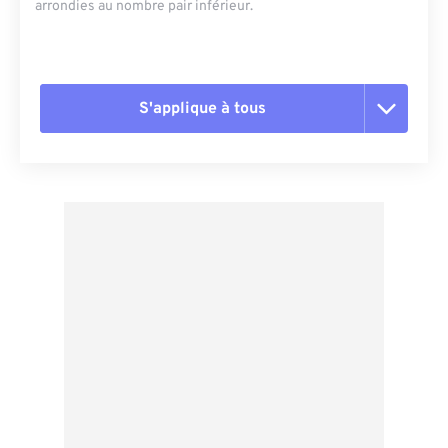
arrondies au nombre pair inférieur.
S'applique à tous
Réinitialiser toutes les options
Appliquer à partir du préréglage
Enregistrer comme préréglage