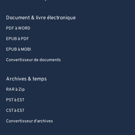
88
88
89
89
Document & livre électronique
90
90
PDF à WORD
91
91
EPUB à PDF
92
92
EPUB à MOBI
93
93
Convertisseur de documents
94
94
95
95
Archives & temps
96
96
RAR à Zip
97
97
PST à EST
98
98
CST à EST
99
99
Convertisseur d'archives