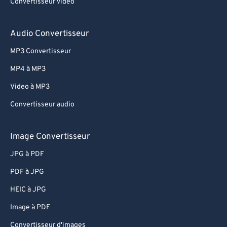
Convertisseur vidéo
75
75
76
76
Audio Convertisseur
77
77
MP3 Convertisseur
78
78
MP4 à MP3
79
79
Video à MP3
80
80
Convertisseur audio
81
81
82
82
Image Convertisseur
83
83
JPG à PDF
84
84
PDF à JPG
85
85
HEIC à JPG
86
86
Image à PDF
87
87
Convertisseur d'images