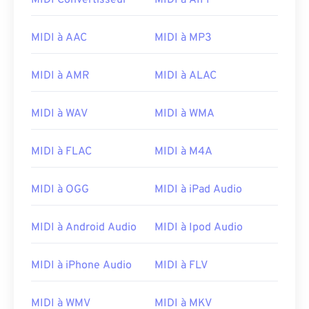
MIDI Convertisseur
MIDI à AIFF
09
09
09
09
09
09
09
09
10
10
10
10
10
10
10
10
MIDI à AAC
MIDI à MP3
11
11
11
11
11
11
11
11
12
12
12
12
12
12
12
12
MIDI à AMR
MIDI à ALAC
13
13
13
13
13
13
13
13
MIDI à WAV
MIDI à WMA
14
14
14
14
14
14
14
14
15
15
15
15
15
15
15
15
MIDI à FLAC
MIDI à M4A
16
16
16
16
16
16
16
16
MIDI à OGG
MIDI à iPad Audio
17
17
17
17
17
17
17
17
18
18
18
18
18
18
18
18
MIDI à Android Audio
MIDI à Ipod Audio
19
19
19
19
19
19
19
19
20
20
20
20
20
20
20
20
MIDI à iPhone Audio
MIDI à FLV
21
21
21
21
21
21
21
21
MIDI à WMV
MIDI à MKV