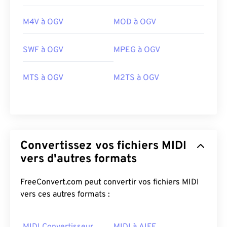
M4V à OGV
MOD à OGV
00
00
00
00
00
00
00
00
SWF à OGV
MPEG à OGV
00
00
00
00
00
00
00
00
MTS à OGV
M2TS à OGV
01
01
01
01
01
01
01
01
02
02
02
02
02
02
02
02
03
03
03
03
03
03
03
03
Convertissez vos fichiers MIDI
04
04
04
04
04
04
04
04
vers d'autres formats
05
05
05
05
05
05
05
05
06
06
06
06
06
06
06
06
FreeConvert.com peut convertir vos fichiers MIDI
vers ces autres formats :
07
07
07
07
07
07
07
07
08
08
08
08
08
08
08
08