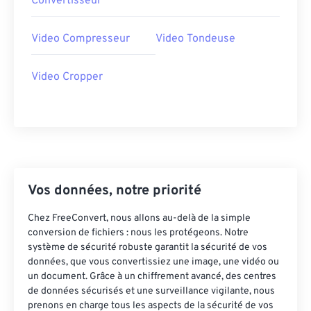
Convertisseur
36
36
36
36
36
36
Video Compresseur
Video Tondeuse
37
37
37
37
37
37
38
38
38
38
38
38
Video Cropper
39
39
39
39
39
39
40
40
40
40
40
40
41
41
41
41
41
41
42
42
42
42
42
42
43
43
43
43
43
43
Vos données, notre priorité
44
44
44
44
44
44
Chez FreeConvert, nous allons au-delà de la simple
45
45
45
45
45
45
conversion de fichiers : nous les protégeons. Notre
système de sécurité robuste garantit la sécurité de vos
46
46
46
46
46
46
données, que vous convertissiez une image, une vidéo ou
un document. Grâce à un chiffrement avancé, des centres
47
47
47
47
47
47
de données sécurisés et une surveillance vigilante, nous
48
48
48
48
48
48
prenons en charge tous les aspects de la sécurité de vos