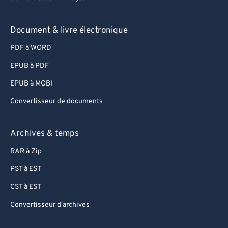
88
88
89
89
Document & livre électronique
90
90
PDF à WORD
91
91
EPUB à PDF
92
92
EPUB à MOBI
93
93
Convertisseur de documents
94
94
95
95
Archives & temps
96
96
RAR à Zip
97
97
PST à EST
98
98
CST à EST
99
99
Convertisseur d'archives