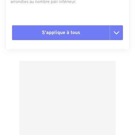
arrondies au nombre pair inférieur.
S'applique à tous
Réinitialiser toutes les options
Appliquer à partir du préréglage
Enregistrer comme préréglage