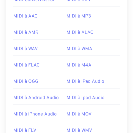
MIDI Convertisseur
MIDI à AIFF
09
09
09
09
09
09
09
09
10
10
10
10
10
10
10
10
MIDI à AAC
MIDI à MP3
11
11
11
11
11
11
11
11
12
12
12
12
12
12
12
12
MIDI à AMR
MIDI à ALAC
13
13
13
13
13
13
13
13
MIDI à WAV
MIDI à WMA
14
14
14
14
14
14
14
14
15
15
15
15
15
15
15
15
MIDI à FLAC
MIDI à M4A
16
16
16
16
16
16
16
16
MIDI à OGG
MIDI à iPad Audio
17
17
17
17
17
17
17
17
18
18
18
18
18
18
18
18
MIDI à Android Audio
MIDI à Ipod Audio
19
19
19
19
19
19
19
19
20
20
20
20
20
20
20
20
MIDI à iPhone Audio
MIDI à MOV
21
21
21
21
21
21
21
21
MIDI à FLV
MIDI à WMV