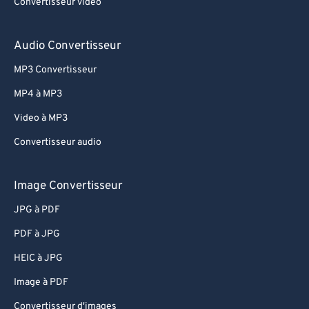
Convertisseur vidéo
75
75
76
76
Audio Convertisseur
77
77
MP3 Convertisseur
78
78
MP4 à MP3
79
79
Video à MP3
80
80
Convertisseur audio
81
81
82
82
Image Convertisseur
83
83
JPG à PDF
84
84
PDF à JPG
85
85
HEIC à JPG
86
86
Image à PDF
87
87
Convertisseur d'images