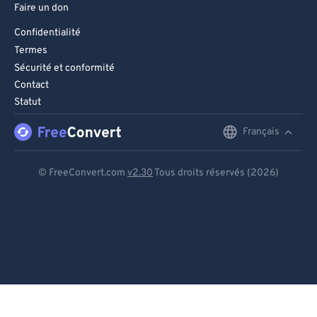
Faire un don
Confidentialité
Termes
Sécurité et conformité
Contact
Statut
Français
English
Deutsch
© FreeConvert.com
v2.30
Tous droits réservés (2026)
Español
Français
Português
Italiano
Dutch