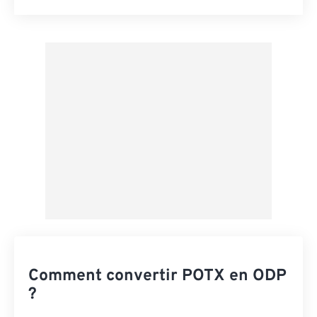
Réinitialiser toutes les options
Appliquer à partir du préréglage
Enregistrer comme préréglage
Comment convertir POTX en ODP
?