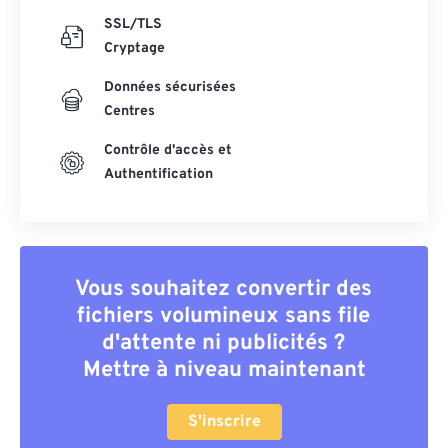
SSL/TLS
Cryptage
Données sécurisées
Centres
Contrôle d'accès et
Authentification
Vous souhaitez convertir des
fichiers volumineux sans file
d'attente ni publicités ?
Mettre à niveau maintenant
S'inscrire