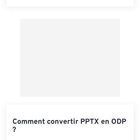
Réinitialiser toutes les options
Appliquer à partir du préréglage
Enregistrer comme préréglage
Comment convertir PPTX en ODP
?