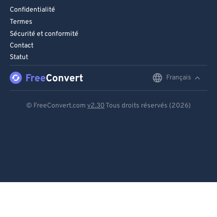
Confidentialité
Termes
Sécurité et conformité
Contact
Statut
Français
English
Deutsch
© FreeConvert.com
v2.30
Tous droits réservés (2026)
Español
Français
Português
Italiano
Dutch