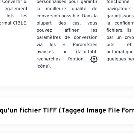
 Convertir ».
personnalisés pour garantir
fonctionne
 également
la meilleure qualité de
navigateu
par lots
les
conversion possible. Dans la
garantissons
ormat CIBLE.
plupart des cas, vous
la confiden
pouvez affiner les
fichiers. Il
paramètres de conversion
par un cry
via les « Paramètres
bits et
avancés » (facultatif,
automatiq
quelques he
recherchez l'option
icône).
qu'un fichier TIFF (Tagged Image File For
(Tagged Image File Format), également appelé TIF, est l'un de