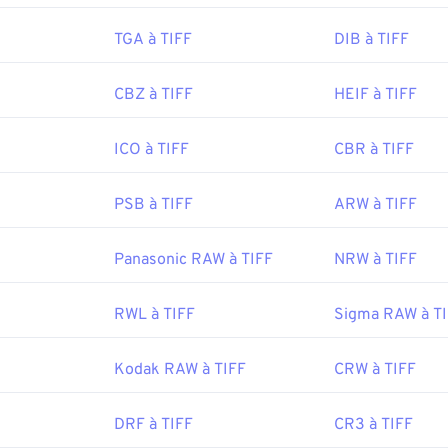
TGA à TIFF
DIB à TIFF
be.com/creativecloud/file-types/image/raster/tiff-file.html
e-extensions.org/tiff-file-extension
CBZ à TIFF
HEIF à TIFF
ICO à TIFF
CBR à TIFF
PSB à TIFF
ARW à TIFF
Panasonic RAW à TIFF
NRW à TIFF
RWL à TIFF
Sigma RAW à T
Kodak RAW à TIFF
CRW à TIFF
DRF à TIFF
CR3 à TIFF