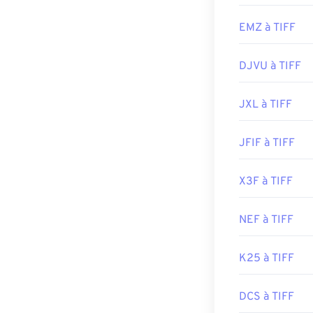
Liens utiles:
EMZ à TIFF
https://www.ado
https://www.fil
DJVU à TIFF
JXL à TIFF
JFIF à TIFF
X3F à TIFF
NEF à TIFF
K25 à TIFF
DCS à TIFF