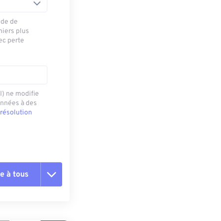
ode de
hiers plus
ec perte
I) ne modifie
onnées à des
 résolution
e à tous
es les options