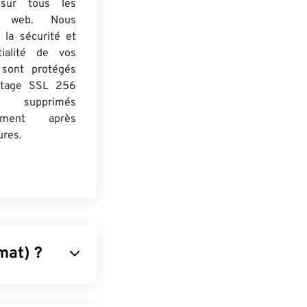
 sur tous les
rs web. Nous
 la sécurité et
tialité de vos
s sont protégés
ptage SSL 256
 supprimés
uement après
ures.
mat) ?
s formats