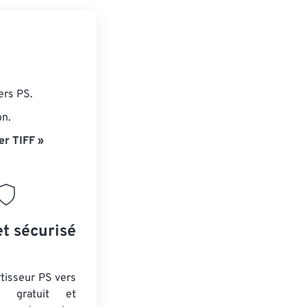
ers PS.
on.
er TIFF »
et sécurisé
tisseur PS vers
 gratuit et