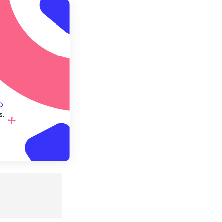
r du préréglage
e préréglage
s.