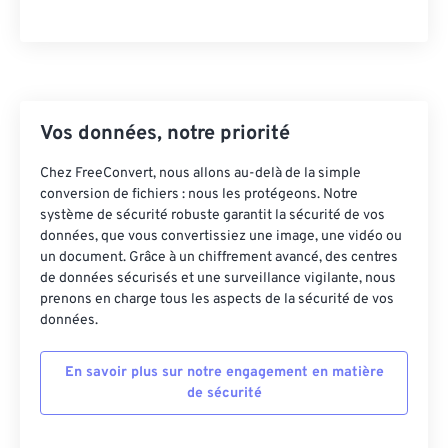
07
07
07
07
07
07
07
07
08
08
08
08
08
08
08
08
09
09
09
09
09
09
09
09
10
10
10
10
10
10
10
10
Vos données, notre priorité
11
11
11
11
11
11
11
11
Chez FreeConvert, nous allons au-delà de la simple
12
12
12
12
12
12
12
12
conversion de fichiers : nous les protégeons. Notre
13
13
13
13
13
13
13
13
système de sécurité robuste garantit la sécurité de vos
données, que vous convertissiez une image, une vidéo ou
14
14
14
14
14
14
14
14
un document. Grâce à un chiffrement avancé, des centres
de données sécurisés et une surveillance vigilante, nous
15
15
15
15
15
15
15
15
prenons en charge tous les aspects de la sécurité de vos
16
16
16
16
16
16
16
16
données.
17
17
17
17
17
17
17
17
En savoir plus sur notre engagement en matière
18
18
18
18
18
18
18
18
de sécurité
19
19
19
19
19
19
19
19