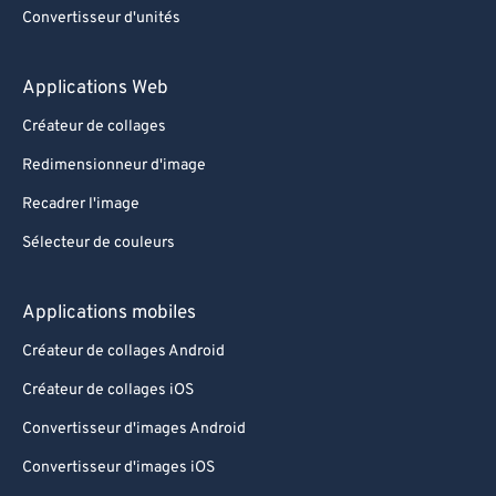
73
73
Convertisseur d'unités
74
74
Applications Web
75
75
76
76
Créateur de collages
77
77
Redimensionneur d'image
78
78
Recadrer l'image
79
79
Sélecteur de couleurs
80
80
Applications mobiles
81
81
Créateur de collages Android
82
82
83
83
Créateur de collages iOS
84
84
Convertisseur d'images Android
85
85
Convertisseur d'images iOS