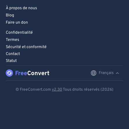
86
86
À propos de nous
87
87
Blog
88
88
Faire un don
89
89
Confidentialité
Termes
90
90
Sécurité et conformité
91
91
Contact
92
92
Statut
93
93
Français
English
94
94
Deutsch
© FreeConvert.com
v2.30
Tous droits réservés (2026)
95
95
Español
96
96
Français
97
97
98
98
Português