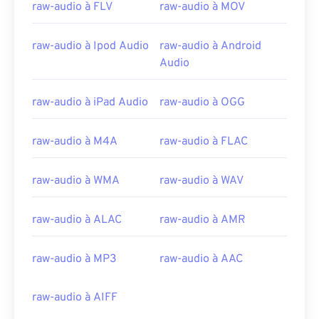
raw-audio à FLV
raw-audio à MOV
raw-audio à Ipod Audio
raw-audio à Android
Audio
00
00
00
00
00
00
00
00
raw-audio à iPad Audio
raw-audio à OGG
raw-audio à M4A
raw-audio à FLAC
00
00
00
00
00
00
00
00
01
01
01
01
01
01
01
01
raw-audio à WMA
raw-audio à WAV
02
02
02
02
02
02
02
02
raw-audio à ALAC
raw-audio à AMR
03
03
03
03
03
03
03
03
04
04
04
04
04
04
04
04
raw-audio à MP3
raw-audio à AAC
05
05
05
05
05
05
05
05
raw-audio à AIFF
06
06
06
06
06
06
06
06