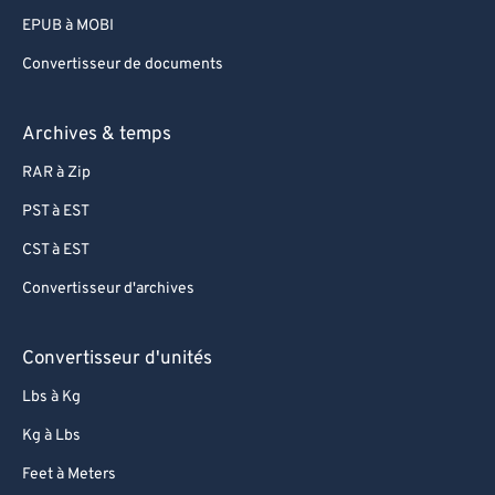
60
60
EPUB à MOBI
61
61
Convertisseur de documents
62
62
Archives & temps
63
63
64
64
RAR à Zip
65
65
PST à EST
66
66
CST à EST
67
67
Convertisseur d'archives
68
68
Convertisseur d'unités
69
69
70
70
Lbs à Kg
71
71
Kg à Lbs
72
72
Feet à Meters