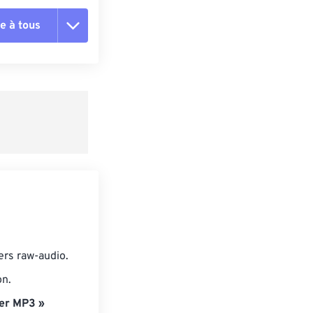
e à tous
es les options
r du préréglage
e préréglage
ers raw-audio.
on.
er MP3 »