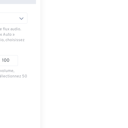
 flux audio.
 « Auto »
io, choisissez
e volume,
sélectionnez 50