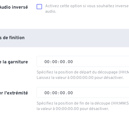
Activez cette option si vous souhaitez inverser
Audio inversé
audio.
de finition
 la garniture
00
:
00
:
00
.
00
Spécifiez la position de départ du découpage (HH:
Laissez la valeur à 00:00:00.00 pour désactiver.
00
00
00
00
01
01
01
01
r l'extrémité
00
:
00
:
00
.
00
02
02
02
02
Spécifiez la position de fin de la découpe (HH:MM:
la valeur à 00:00:00.00 pour désactiver.
03
03
03
03
00
00
00
00
04
04
04
04
01
01
01
01