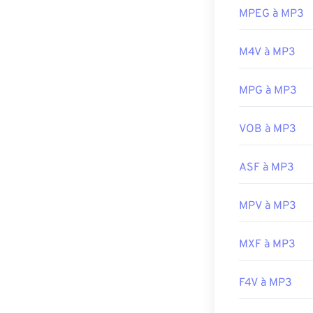
prennent en cha
MPEG à MP3
Player
, selon 
MP3
.
M4V à MP3
Un autre progr
que deux autres
MPG à MP3
verts)
, obsolèt
exigeait une r
VOB à MP3
représente plu
Développé par 
ASF à MP3
Sortie initiale :
MPV à MP3
Liens utiles:
https://en.wik
MXF à MP3
https://mpeg.c
F4V à MP3