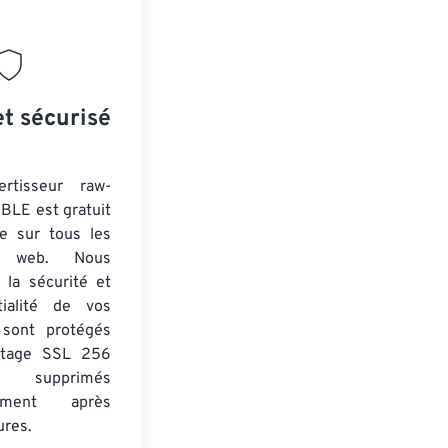
et sécurisé
ertisseur raw-
IBLE est gratuit
ne sur tous les
rs web. Nous
 la sécurité et
tialité de vos
s sont protégés
ptage SSL 256
 supprimés
uement après
ures.