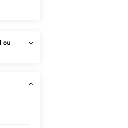
I ou
dage audio
petite taille
P3 sont les
 et à leur
s à stocker et à
ture audio les