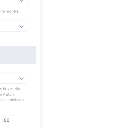
une montre.
 flux audio.
 « Auto »
io, choisissez