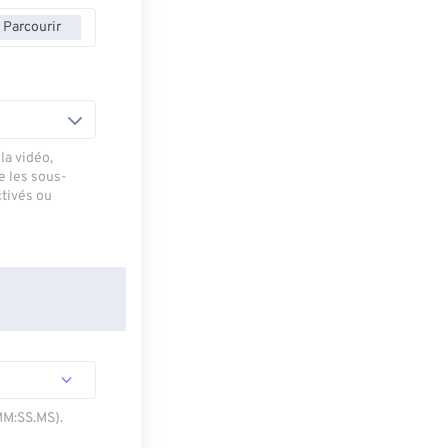
Parcourir
la vidéo,
e les sous-
ctivés ou
MM:SS.MS).