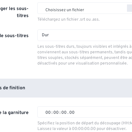
ger les sous-
Choisissez un fichier
titres
Téléchargez un fichier .srt ou .ass.
Dur
e sous-titres
Les sous-titres durs, toujours visibles et intégrés à 
conviennent aux sous-titres permanents, tandis qu
titres souples, stockés séparément, peuvent être a
désactivés pour une visualisation personnalisée.
de finition
 la garniture
00
:
00
:
00
.
00
00
00
00
00
Spécifiez la position de départ du découpage (HH:
Laissez la valeur à 00:00:00.00 pour désactiver.