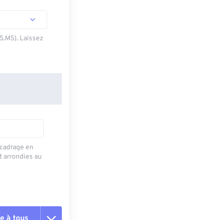
SS.MS). Laissez
recadrage en
t arrondies au
e à tous
es les options