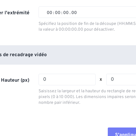
01
01
01
01
02
02
02
02
r l'extrémité
00
:
00
:
00
.
00
03
03
03
03
00
00
00
00
Spécifiez la position de fin de la découpe (HH:MM:
la valeur à 00:00:00.00 pour désactiver.
04
04
04
04
01
01
01
01
05
05
05
05
02
02
02
02
06
06
06
06
03
03
03
03
 de recadrage vidéo
07
07
07
07
04
04
04
04
08
08
08
08
05
05
05
05
x
 Hauteur (px)
09
09
09
09
06
06
06
06
Saisissez la largeur et la hauteur du rectangle de 
10
10
10
10
07
07
07
07
pixels (0 à 10 000). Les dimensions impaires seron
nombre pair inférieur.
11
11
11
11
08
08
08
08
12
12
12
12
09
09
09
09
13
13
13
13
10
10
10
10
S'appliqu
14
14
14
14
Réinitialiser tout