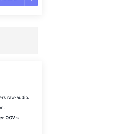
r du préréglage
e préréglage
ers raw-audio.
on.
er OGV »