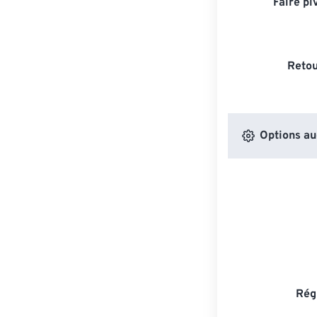
Faire pi
Retou
Options au
Rég