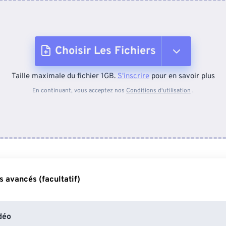
Choisir Les Fichiers
Taille maximale du fichier 1GB.
S'inscrire
pour en savoir plus
Depuis l'appareil
En continuant, vous acceptez nos
Conditions d'utilisation
.
Depuis Dropbox
Depuis Google Drive
 avancés (facultatif)
Depuis OneDrive
déo
Depuis l'URL