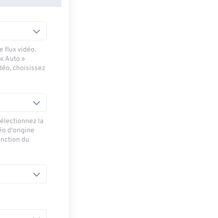
 flux vidéo.
 « Auto »
déo, choisissez
sélectionnez la
éo d'origine
onction du