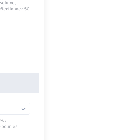
e volume,
sélectionnez 50
es :
» pour les