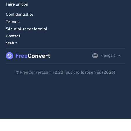
Faire un don
Confidentialité
Termes
Sécurité et conformité
Contact
Statut
Français
English
Deutsch
© FreeConvert.com
v2.30
Tous droits réservés (2026)
Español
Français
Português
Italiano
Dutch