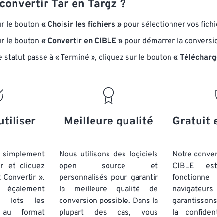
onvertir Tar en Targz ?
ur le bouton
« Choisir les fichiers »
pour sélectionner vos fichie
ur le bouton
« Convertir en CIBLE »
pour démarrer la conversi
e statut passe à « Terminé », cliquez sur le bouton
« Télécharg
utiliser
Meilleure qualité
Gratuit 
simplement
Nous utilisons des logiciels
Notre conver
ar et cliquez
open source et
CIBLE est
 Convertir ».
personnalisés pour garantir
fonctionne
 également
la meilleure qualité de
navigateu
par lots
les
conversion possible. Dans la
garantissons
u format
plupart des cas, vous
la confiden