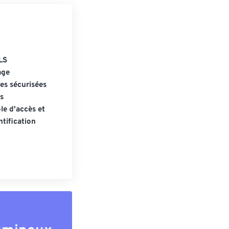
LS
age
s sécurisées
s
le d'accès et
tification