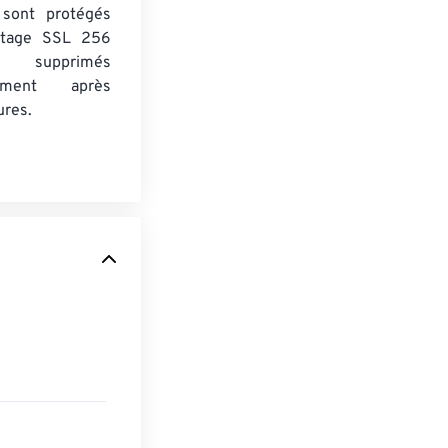
s sont protégés
ptage SSL 256
 supprimés
uement après
ures.