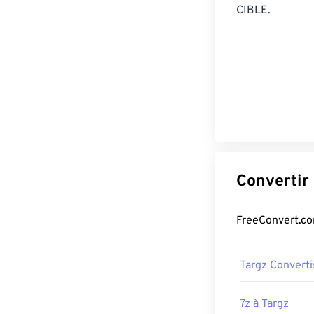
CIBLE.
Targz Convert
7z à Targz