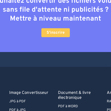
uhaitez convertir des fichiers vo
sans file d'attente ni publicités ?
Mettre à niveau maintenant
S'inscrire
Image Convertisseur
Document & livre
A
électronique
JPG à PDF
RA
PDF à WORD
PDF à JPG
PS