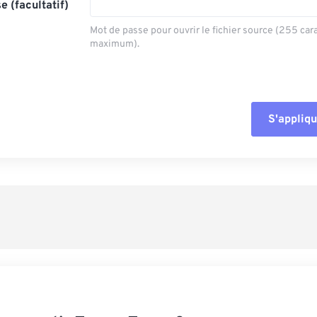
e (facultatif)
Mot de passe pour ouvrir le fichier source (255 car
maximum).
S'appliqu
Réinitialiser tout
Appliquer à parti
Enregistrer comm