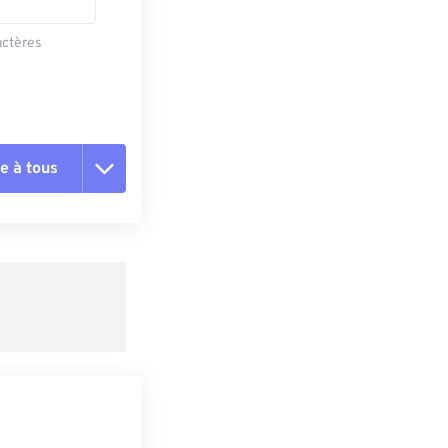
actères
e à tous
es les options
r du préréglage
e préréglage