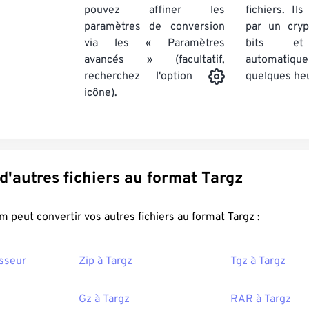
pouvez affiner les
fichiers. Il
paramètres de conversion
par un cry
via les « Paramètres
bits et
avancés » (facultatif,
automatiq
quelques he
recherchez l'option
icône).
Convertir d'autres fichiers au format Targz
FreeConvert.com peut convertir vos autres fichiers au format Targz :
isseur
Zip à Targz
Tgz à Targz
Gz à Targz
RAR à Targz