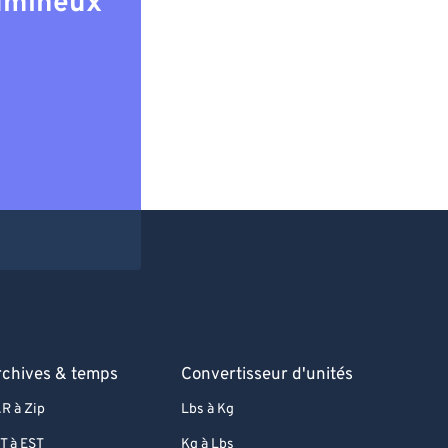
lumineux
rchives & temps
Convertisseur d'unités
R à Zip
Lbs à Kg
T à EST
Kg à Lbs