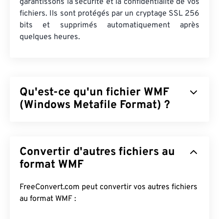
garantissons la sécurité et la confidentialité de vos
fichiers. Ils sont protégés par un cryptage SSL 256
bits et supprimés automatiquement après
quelques heures.
Qu'est-ce qu'un fichier WMF
(Windows Metafile Format) ?
Le format WMF (Windows Metafile Format) est un
type de fichier Microsoft Windows (Windows)
Convertir d'autres fichiers au
permettant de stocker des images vectorielles et
bitmap. Microsoft a conçu le format WMF pour le
format WMF
partage de données graphiques entre applications
Microsoft. Il est le précurseur 16 bits du format
FreeConvert.com peut convertir vos autres fichiers
EMF (Enhanced Windows Metafile) 32 bits.
au format WMF :