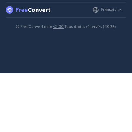
Français
English
Deutsch
© FreeConvert.com
v2.30
Tous droits réservés (2026)
Español
Français
Português
Italiano
Dutch
日本語
简体中文
繁體中文
한국어