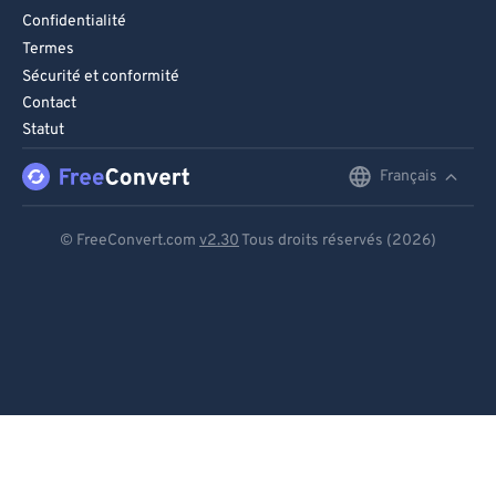
Confidentialité
Termes
Sécurité et conformité
Contact
Statut
Français
English
Deutsch
© FreeConvert.com
v2.30
Tous droits réservés (2026)
Español
Français
Português
Italiano
Dutch