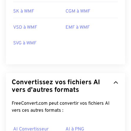
CorelDraw Graphics Suite
.
Adobe Illustrator
est un
autre programme populaire capable d'ouvrir le
SK à WMF
CGM à WMF
format WMF sous Windows et macOS.
Une autre option à essayer est
XnView MP
,
VSD à WMF
EMF à WMF
multiplateforme et gratuit. Parmi les programmes
compatibles avec WMF sous Windows, on trouve
SVG à WMF
PhotoFiltre Studio
,
Ability Photopaint
et
Ultimate
Paint
. Sous macOS,
WMF Converter Pro
est une
bonne alternative.
Développé par :
Microsoft
Sortie initiale :
1992
Convertissez vos fichiers AI
vers d'autres formats
FreeConvert.com peut convertir vos fichiers AI
vers ces autres formats :
AI Convertisseur
AI à PNG