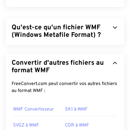
Qu'est-ce qu'un fichier WMF
(Windows Metafile Format) ?
Le format WMF (Windows Metafile Format) est un
type de fichier Microsoft Windows (Windows)
Convertir d'autres fichiers au
permettant de stocker des images vectorielles et
bitmap. Microsoft a conçu le format WMF pour le
format WMF
partage de données graphiques entre applications
Microsoft. Il est le précurseur 16 bits du format
FreeConvert.com peut convertir vos autres fichiers
EMF (Enhanced Windows Metafile) 32 bits.
au format WMF :
Comment ouvrir un fichier WMF ?
WMF Convertisseur
SK1 à WMF
Le format WMF s'ouvre facilement sous Windows
avec des logiciels d'imagerie compatibles, tels que
SVGZ à WMF
CDR à WMF