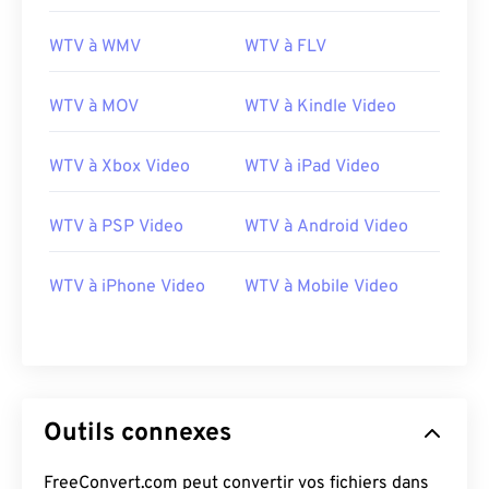
Développé par :
Microsoft
Version initiale :
2008
WTV à WMV
WTV à FLV
Liens utiles:
WTV à MOV
WTV à Kindle Video
https://en.wikipedia.org/wiki/WTV_(Émission_télévisée
https://docs.microsoft.com/en-us/previous-
WTV à Xbox Video
WTV à iPad Video
versions/windows/desktop/windows-media-
center-sdk/bb188788(v=msdn.10)
WTV à PSP Video
WTV à Android Video
WTV à iPhone Video
WTV à Mobile Video
Outils connexes
FreeConvert.com peut convertir vos fichiers dans