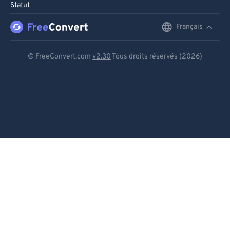
Statut
Français
English
Deutsch
© FreeConvert.com
v2.30
Tous droits réservés (2026)
Español
Français
Português
Italiano
Dutch
日本語
简体中文
繁體中文