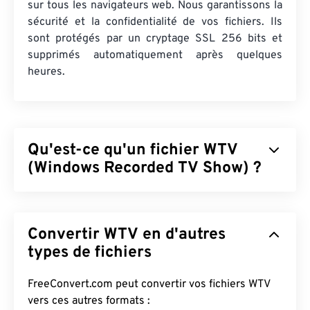
sur tous les navigateurs web. Nous garantissons la
sécurité et la confidentialité de vos fichiers. Ils
sont protégés par un cryptage SSL 256 bits et
supprimés automatiquement après quelques
heures.
Qu'est-ce qu'un fichier WTV
(Windows Recorded TV Show) ?
Microsoft a conçu Windows Recorded TV Show
(WTV) pour stocker les enregistrements télévisés
Convertir WTV en d'autres
capturés par les produits Microsoft. WTV est un
conteneur multimédia qui compresse la vidéo avec
types de fichiers
les formats MPEG-2
et
MPEG-4
, et l'audio avec
MPEG-1 Layer II
ou
Dolby Digital AC-3
. Il prend en
FreeConvert.com peut convertir vos fichiers WTV
charge les métadonnées et
la gestion des droits
vers ces autres formats :