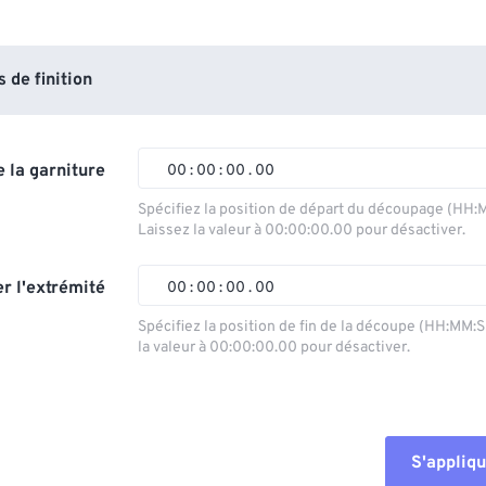
de finition
 la garniture
00
:
00
:
00
.
00
Spécifiez la position de départ du découpage (HH:
Laissez la valeur à 00:00:00.00 pour désactiver.
00
00
00
00
01
01
01
01
r l'extrémité
00
:
00
:
00
.
00
02
02
02
02
Spécifiez la position de fin de la découpe (HH:MM:
la valeur à 00:00:00.00 pour désactiver.
03
03
03
03
00
00
00
00
04
04
04
04
01
01
01
01
05
05
05
05
02
02
02
02
S'appliqu
06
06
06
06
03
03
03
03