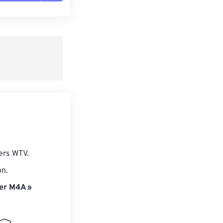
es les options
r du préréglage
e préréglage
ers WTV.
on.
er M4A »