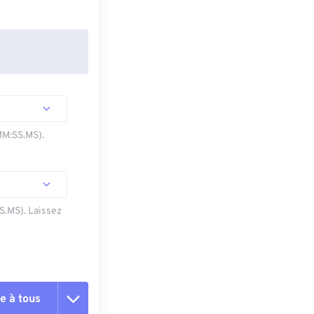
MM:SS.MS).
SS.MS). Laissez
e à tous