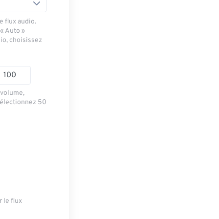
 flux audio.
 « Auto »
io, choisissez
e volume,
sélectionnez 50
 le flux