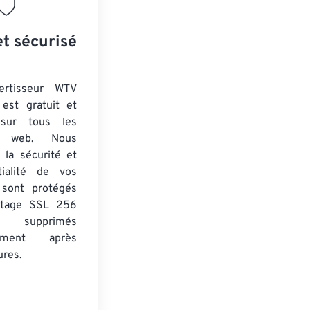
et sécurisé
ertisseur WTV
est gratuit et
 sur tous les
rs web. Nous
 la sécurité et
tialité de vos
s sont protégés
ptage SSL 256
 supprimés
uement après
ures.