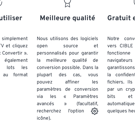
20
20
20
20
17
17
17
17
21
21
21
21
18
18
18
18
utiliser
Meilleure qualité
Gratuit 
22
22
22
22
19
19
19
19
23
23
23
23
20
20
20
20
simplement
Nous utilisons des logiciels
Notre conv
24
24
24
TV et cliquez
open source et
vers CIBLE 
21
21
21
21
 Convertir ».
personnalisés pour garantir
fonctionne
25
25
25
22
22
22
22
 également
la meilleure qualité de
navigateu
26
26
26
par lots
les
conversion possible. Dans la
23
23
23
23
garantissons
au format
plupart des cas, vous
la confiden
27
27
27
24
24
24
pouvez affiner les
fichiers. Il
28
28
28
25
25
25
paramètres de conversion
par un cry
via les « Paramètres
29
29
29
bits et
26
26
26
avancés » (facultatif,
automatiq
30
30
30
27
27
27
quelques he
recherchez l'option
31
31
31
icône).
28
28
28
32
32
32
29
29
29