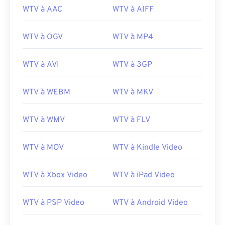
WTV à AAC
WTV à AIFF
00
00
00
00
00
00
00
00
WTV à OGV
WTV à MP4
WTV à AVI
WTV à 3GP
00
00
00
00
00
00
00
00
01
01
01
01
01
01
01
01
WTV à WEBM
WTV à MKV
02
02
02
02
02
02
02
02
WTV à WMV
WTV à FLV
03
03
03
03
03
03
03
03
04
04
04
04
04
04
04
04
WTV à MOV
WTV à Kindle Video
05
05
05
05
05
05
05
05
06
06
06
06
06
06
06
06
WTV à Xbox Video
WTV à iPad Video
07
07
07
07
07
07
07
07
WTV à PSP Video
WTV à Android Video
08
08
08
08
08
08
08
08
09
09
09
09
09
09
09
09