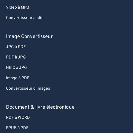
62
62
Video à MP3
63
63
Convertisseur audio
64
64
65
65
Image Convertisseur
66
66
JPG à PDF
67
67
PDF à JPG
68
68
HEIC à JPG
69
69
Image à PDF
70
70
Convertisseur d'images
71
71
72
72
Document & livre électronique
73
73
PDF à WORD
74
74
EPUB à PDF