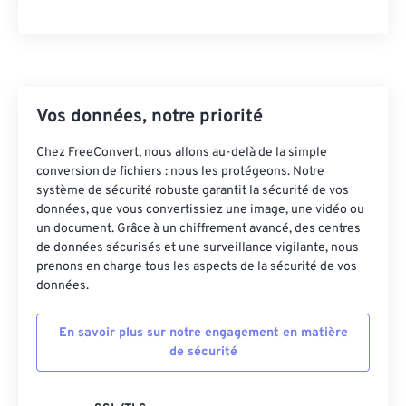
23
23
23
23
23
23
23
23
24
24
24
24
24
24
25
25
25
25
25
25
26
26
26
26
26
26
Vos données, notre priorité
27
27
27
27
27
27
Chez FreeConvert, nous allons au-delà de la simple
conversion de fichiers : nous les protégeons. Notre
28
28
28
28
28
28
système de sécurité robuste garantit la sécurité de vos
29
29
29
29
29
29
données, que vous convertissiez une image, une vidéo ou
un document. Grâce à un chiffrement avancé, des centres
30
30
30
30
30
30
de données sécurisés et une surveillance vigilante, nous
31
31
31
31
31
31
prenons en charge tous les aspects de la sécurité de vos
données.
32
32
32
32
32
32
33
33
33
33
33
33
En savoir plus sur notre engagement en matière
de sécurité
34
34
34
34
34
34
35
35
35
35
35
35