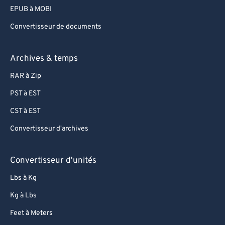
75
75
EPUB à MOBI
76
76
Convertisseur de documents
77
77
78
78
Archives & temps
79
79
RAR à Zip
80
80
PST à EST
81
81
CST à EST
82
82
Convertisseur d'archives
83
83
84
84
Convertisseur d'unités
85
85
Lbs à Kg
86
86
Kg à Lbs
87
87
Feet à Meters
88
88