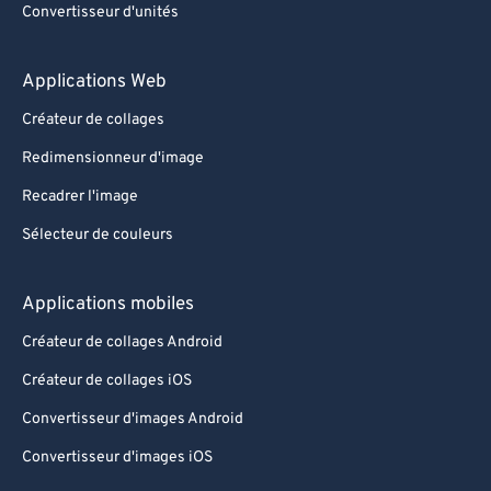
Convertisseur d'unités
89
89
90
90
Applications Web
91
91
Créateur de collages
92
92
Redimensionneur d'image
93
93
Recadrer l'image
94
94
Sélecteur de couleurs
95
95
96
96
Applications mobiles
97
97
Créateur de collages Android
98
98
Créateur de collages iOS
99
99
Convertisseur d'images Android
Convertisseur d'images iOS