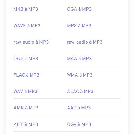
https://docs.microsoft.com/en-us/previous-
rançongiciel)
, un logiciel malveillant qui exigeait
M4B à MP3
OGA à MP3
versions/windows/desktop/windows-media-
une rançon en bitcoins, mais qui est heureusement
center-sdk/bb188788(v=msdn.10)
désormais désactivé et ne représente plus une
WAVE à MP3
MP2 à MP3
menace.
Développé par :
ISO
/
IEC
,
Moving Pictures
raw-audio à MP3
raw-audio à MP3
Experts Group
Sortie initiale :
1993
OGG à MP3
M4A à MP3
Liens utiles:
https://en.wikipedia.org/wiki/MP3
FLAC à MP3
WMA à MP3
https://mpeg.chiariglione.org/standards/mpeg-
a/music-player-application-format.html
WAV à MP3
ALAC à MP3
AMR à MP3
AAC à MP3
AIFF à MP3
OGV à MP3