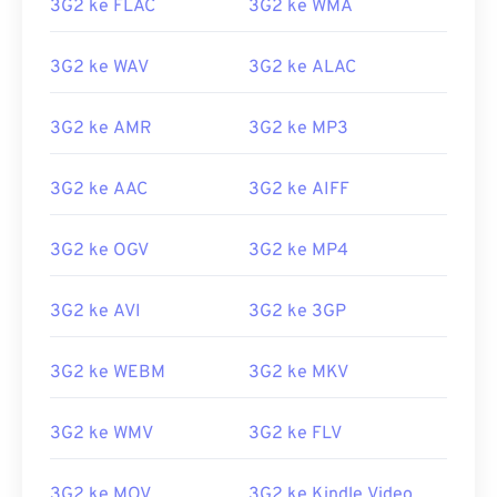
3G2?
3G2 ke FLAC
3G2 ke WMA
Aplikasi terbaik untuk membuka 3G2 adalah Apple
3G2 ke WAV
3G2 ke ALAC
QuickTime
. Meskipun 3G2 dirancang untuk
perangkat seluler, format berkas ini mudah dibuka
3G2 ke AMR
3G2 ke MP3
di sebagian besar sistem operasi, termasuk Linux,
Mac, dan Windows.
3G2 ke AAC
3G2 ke AIFF
3G2 adalah format berkas fleksibel yang
mendukung teks dan subtitel melalui
Timed Text
.
3G2 ke OGV
3G2 ke MP4
Format ini tidak mendukung menu interaktif, tetapi
kompatibel dengan perangkat lunak pihak ketiga
gratis yang menyediakan dukungan tersebut. Salah
3G2 ke AVI
3G2 ke 3GP
satu contohnya adalah
AutoGK
.
Dikembangkan oleh:
Proyek Kemitraan Generasi
3G2 ke WEBM
3G2 ke MKV
ke-3 2 (3GPP2)
3G2 ke WMV
3G2 ke FLV
Rilis awal:
1998
Tautan yang berguna:
3G2 ke MOV
3G2 ke Kindle Video