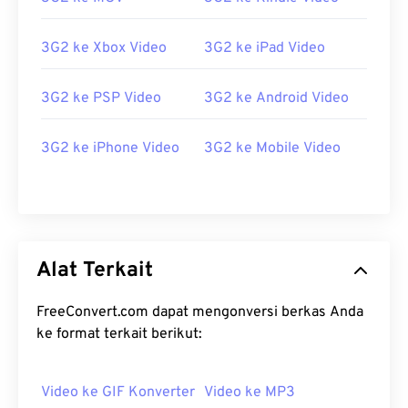
https://en.wikipedia.org/wiki/Proyek_Kemitraan_Gener
http://www.3gpp2.org/
3G2 ke Xbox Video
3G2 ke iPad Video
3G2 ke PSP Video
3G2 ke Android Video
3G2 ke iPhone Video
3G2 ke Mobile Video
Alat Terkait
FreeConvert.com dapat mengonversi berkas Anda
ke format terkait berikut:
Video ke GIF Konverter
Video ke MP3