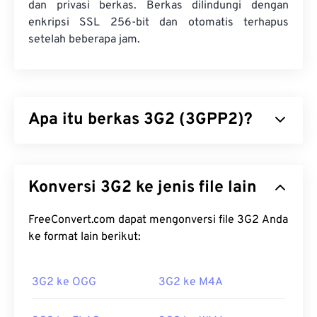
dan privasi berkas. Berkas dilindungi dengan
enkripsi SSL 256-bit dan otomatis terhapus
setelah beberapa jam.
Apa itu berkas 3G2 (3GPP2)?
3GPP2 (3G2) adalah format kontainer multimedia
yang dirancang untuk jaringan akses berganda
Konversi 3G2 ke jenis file lain
pembagian kode (CDMA2000) generasi ketiga
(3G). Karena CDMA merupakan teknologi untuk
seluler, format 3G2 memungkinkan ponsel di
FreeConvert.com dapat mengonversi file 3G2 Anda
jaringan CDMA untuk menangkap, menyimpan,
ke format lain berikut:
mengirimkan, dan memutar media melalui koneksi
nirkabel berkecepatan tinggi.
3G2 ke OGG
3G2 ke M4A
Bagaimana cara membuka file