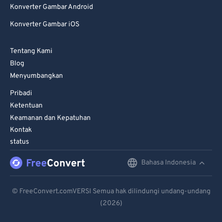
Konverter Gambar Android
Konverter Gambar iOS
Tentang Kami
Blog
Menyumbangkan
Pribadi
Ketentuan
Keamanan dan Kepatuhan
Kontak
status
Bahasa Indonesia
English
Deutsch
© FreeConvert.comVERSI Semua hak dilindungi undang-undang
(2026)
Español