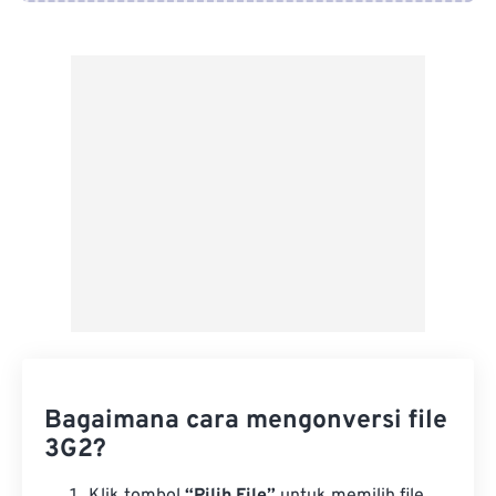
Dari Google Drive
Dari OneDrive
Dari Url
Bagaimana cara mengonversi file
3G2?