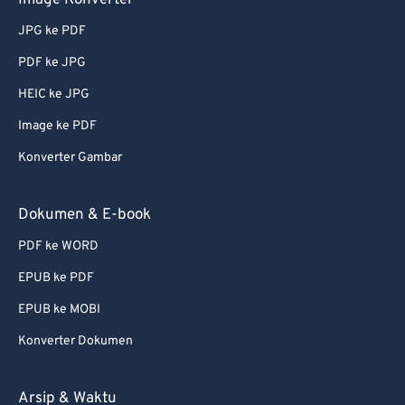
Image Konverter
73
73
JPG ke PDF
74
74
PDF ke JPG
75
75
HEIC ke JPG
76
76
77
77
Image ke PDF
78
78
Konverter Gambar
79
79
Dokumen & E-book
80
80
PDF ke WORD
81
81
EPUB ke PDF
82
82
EPUB ke MOBI
83
83
84
84
Konverter Dokumen
85
85
Arsip & Waktu
86
86