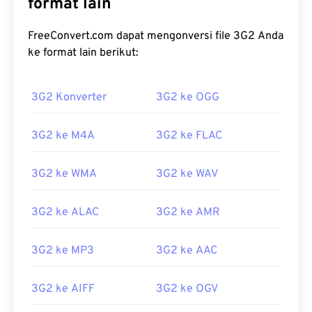
format lain
FreeConvert.com dapat mengonversi file 3G2 Anda
ke format lain berikut:
00
00
00
00
00
00
00
00
3G2 Konverter
3G2 ke OGG
3G2 ke M4A
3G2 ke FLAC
00
00
00
00
00
00
00
00
01
01
01
01
01
01
01
01
3G2 ke WMA
3G2 ke WAV
02
02
02
02
02
02
02
02
3G2 ke ALAC
3G2 ke AMR
03
03
03
03
03
03
03
03
04
04
04
04
04
04
04
04
3G2 ke MP3
3G2 ke AAC
05
05
05
05
05
05
05
05
06
06
06
06
06
06
06
06
3G2 ke AIFF
3G2 ke OGV