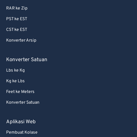
RAR ke Zip
87
87
PST ke EST
88
88
CST ke EST
89
89
Konverter Arsip
90
90
91
91
Konverter Satuan
92
92
Lbs ke Kg
93
93
Kg ke Lbs
94
94
Feet ke Meters
95
95
Konverter Satuan
96
96
97
97
Aplikasi Web
98
98
Pembuat Kolase
99
99