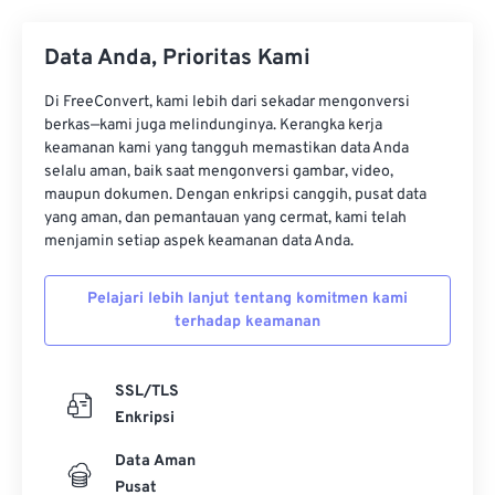
34
34
34
34
34
34
Data Anda, Prioritas Kami
35
35
35
35
35
35
36
36
36
36
36
36
Di FreeConvert, kami lebih dari sekadar mengonversi
berkas—kami juga melindunginya. Kerangka kerja
37
37
37
37
37
37
keamanan kami yang tangguh memastikan data Anda
selalu aman, baik saat mengonversi gambar, video,
38
38
38
38
38
38
maupun dokumen. Dengan enkripsi canggih, pusat data
39
39
39
39
39
39
yang aman, dan pemantauan yang cermat, kami telah
menjamin setiap aspek keamanan data Anda.
40
40
40
40
40
40
41
41
41
41
41
41
Pelajari lebih lanjut tentang komitmen kami
terhadap keamanan
42
42
42
42
42
42
43
43
43
43
43
43
SSL/TLS
44
44
44
44
44
44
Enkripsi
45
45
45
45
45
45
Data Aman
46
46
46
46
46
46
Pusat