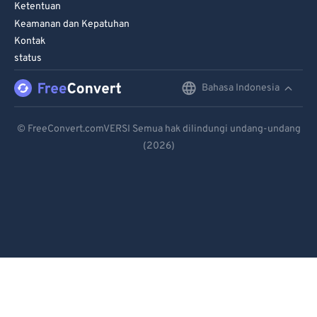
Ketentuan
Keamanan dan Kepatuhan
Kontak
status
Bahasa Indonesia
English
Deutsch
© FreeConvert.comVERSI Semua hak dilindungi undang-undang
(2026)
Español
Français
Português
Italiano
Dutch
日本語