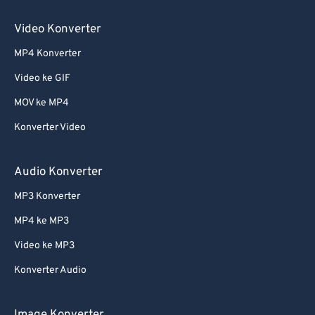
60
60
Video Konverter
61
61
MP4 Konverter
62
62
63
63
Video ke GIF
64
64
MOV ke MP4
65
65
Konverter Video
66
66
Audio Konverter
67
67
MP3 Konverter
68
68
MP4 ke MP3
69
69
70
70
Video ke MP3
71
71
Konverter Audio
72
72