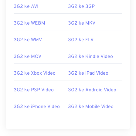
07
07
07
07
07
07
07
07
3G2 ke AVI
3G2 ke 3GP
08
08
08
08
08
08
08
08
09
09
09
09
09
09
09
09
3G2 ke WEBM
3G2 ke MKV
10
10
10
10
10
10
10
10
3G2 ke WMV
3G2 ke FLV
11
11
11
11
11
11
11
11
12
12
12
12
12
12
12
12
3G2 ke MOV
3G2 ke Kindle Video
13
13
13
13
13
13
13
13
14
14
14
14
14
14
14
14
3G2 ke Xbox Video
3G2 ke iPad Video
15
15
15
15
15
15
15
15
3G2 ke PSP Video
3G2 ke Android Video
16
16
16
16
16
16
16
16
17
17
17
17
17
17
17
17
3G2 ke iPhone Video
3G2 ke Mobile Video
18
18
18
18
18
18
18
18
19
19
19
19
19
19
19
19
20
20
20
20
20
20
20
20