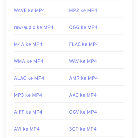
berkas, biasanya berarti data di dalam wadah
http://www.3gpp2.org/
WAVE ke MP4
MP2 ke MP4
tersebut (codec audio atau video) tidak kompatibel
dengan OS perangkat. Untuk mengatasi masalah
ini, coba
VLC Media Player
.
raw-audio ke MP4
OGG ke MP4
Dikembangkan oleh:
Moving Picture Experts
M4A ke MP4
FLAC ke MP4
Group (MPEG)
Standar:
ISO/IEC 14496
WMA ke MP4
WAV ke MP4
Rilis awal:
1999
Tautan yang berguna:
ALAC ke MP4
AMR ke MP4
https://en.wikipedia.org/wiki/MPEG-4
MP3 ke MP4
AAC ke MP4
https://mpeg.chiariglione.org/standar/mpeg-
4.html
AIFF ke MP4
OGV ke MP4
AVI ke MP4
3GP ke MP4