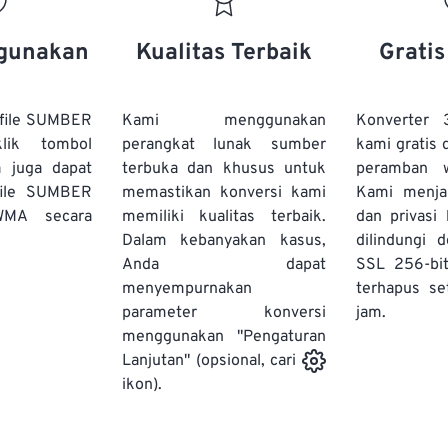
20
20
20
20
17
17
17
17
21
21
21
21
18
18
18
18
gunakan
Kualitas Terbaik
Grati
22
22
22
22
19
19
19
19
23
23
23
23
20
20
20
20
file SUMBER
Kami menggunakan
Konverter
24
24
24
lik tombol
perangkat lunak sumber
kami gratis 
21
21
21
21
a juga dapat
terbuka dan khusus untuk
peramban 
25
25
25
22
22
22
22
file SUMBER
memastikan konversi kami
Kami menj
26
26
26
WMA secara
memiliki kualitas terbaik.
23
23
23
23
dan privasi
Dalam kebanyakan kasus,
dilindungi 
27
27
27
24
24
24
Anda dapat
SSL 256-bi
28
28
28
25
25
25
menyempurnakan
terhapus se
parameter konversi
29
29
29
jam.
26
26
26
menggunakan "Pengaturan
30
30
30
27
27
27
Lanjutan" (opsional, cari
31
31
31
ikon).
28
28
28
32
32
32
29
29
29