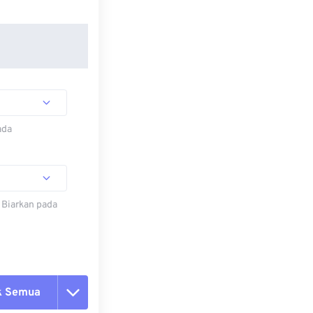
ada
 Biarkan pada
k Semua