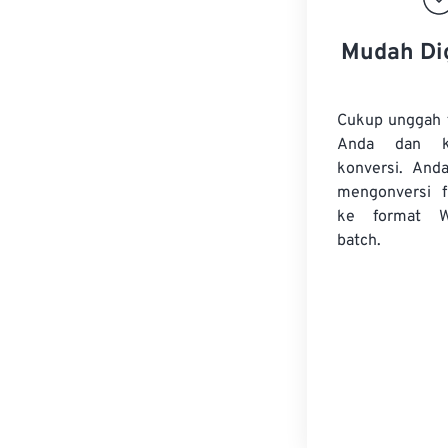
Mudah Di
Cukup unggah 
Anda dan k
konversi. And
mengonversi
ke format 
batch.