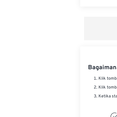
Bagaiman
Klik tom
Klik tom
Ketika st