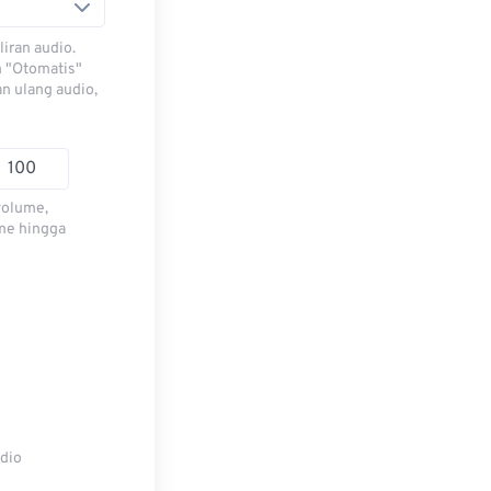
iran audio.
h "Otomatis"
n ulang audio,
volume,
me hingga
udio