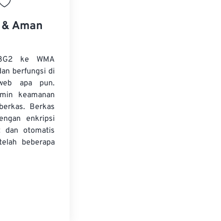
s & Aman
 3G2 ke WMA
dan berfungsi di
web apa pun.
amin keamanan
 berkas. Berkas
dengan enkripsi
t dan otomatis
telah beberapa