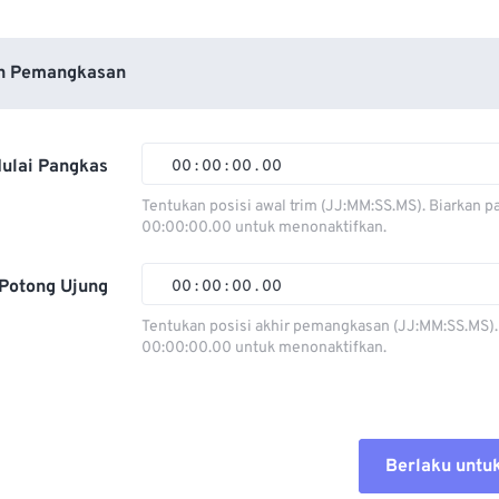
n Pemangkasan
ulai Pangkas
00
:
00
:
00
.
00
Tentukan posisi awal trim (JJ:MM:SS.MS). Biarkan p
00:00:00.00 untuk menonaktifkan.
00
00
00
00
01
01
01
01
Potong Ujung
00
:
00
:
00
.
00
02
02
02
02
Tentukan posisi akhir pemangkasan (JJ:MM:SS.MS).
00:00:00.00 untuk menonaktifkan.
03
03
03
03
00
00
00
00
04
04
04
04
01
01
01
01
05
05
05
05
02
02
02
02
Berlaku untu
06
06
06
06
03
03
03
03