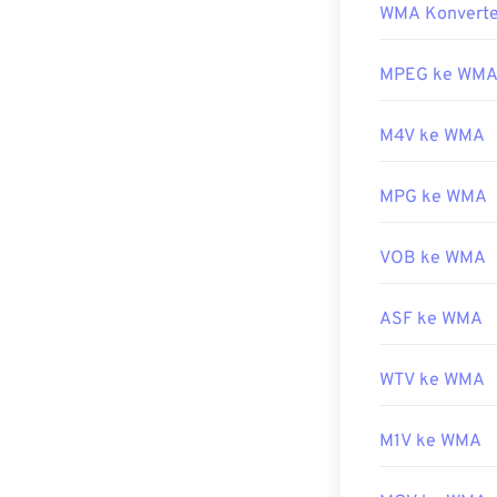
pihak ketiga g
WMA Konverte
Sebagai komp
AutoGK
.
dan biasanya 
Dikembangkan 
keberadaannya 
MPEG ke WM
berkas ini. Ber
Rilis awal:
199
M4V ke WMA
Program lain y
Tautan yang b
Untuk perangka
https://en.wik
untuk
Apple iO
MPG ke WMA
http://www.3g
Dikembangkan 
VOB ke WMA
Rilis Awal:
199
Tautan yang b
ASF ke WMA
https://en.wik
https://docs.
WTV ke WMA
M1V ke WMA