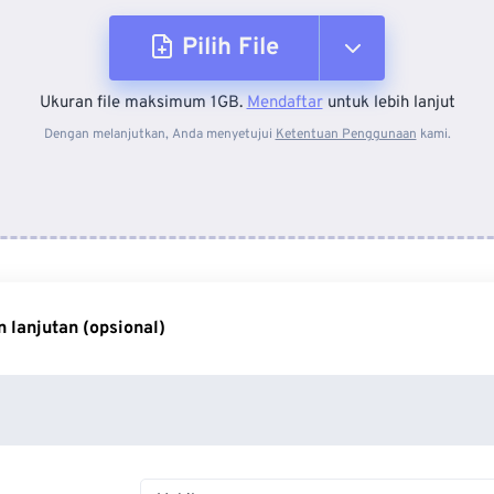
Pilih File
Ukuran file maksimum 1GB.
Mendaftar
untuk lebih lanjut
Dari Perangkat
Dengan melanjutkan, Anda menyetujui
Ketentuan Penggunaan
kami.
Dari Dropbox
Dari Google Drive
 lanjutan (opsional)
Dari OneDrive
Dari Url