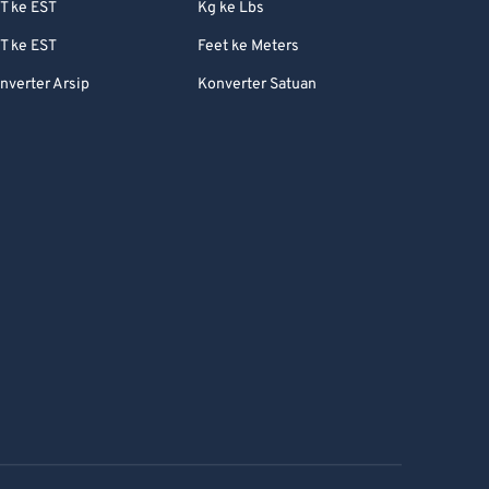
T ke EST
Kg ke Lbs
T ke EST
Feet ke Meters
nverter Arsip
Konverter Satuan