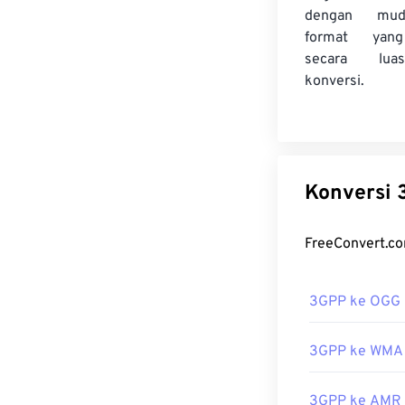
dengan mud
format yan
secara lua
konversi.
K
3GPP ke OGG
3GPP ke WMA
3GPP ke AMR