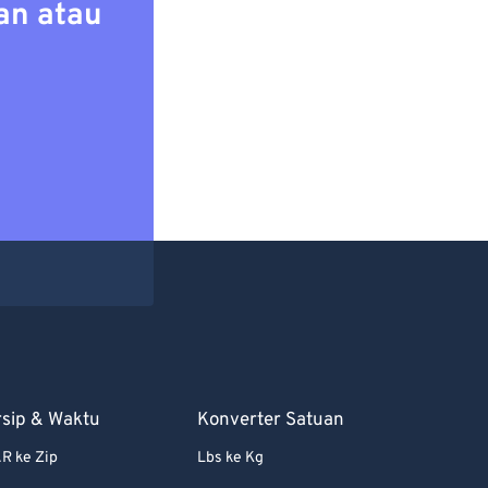
an atau
rsip & Waktu
Konverter Satuan
R ke Zip
Lbs ke Kg