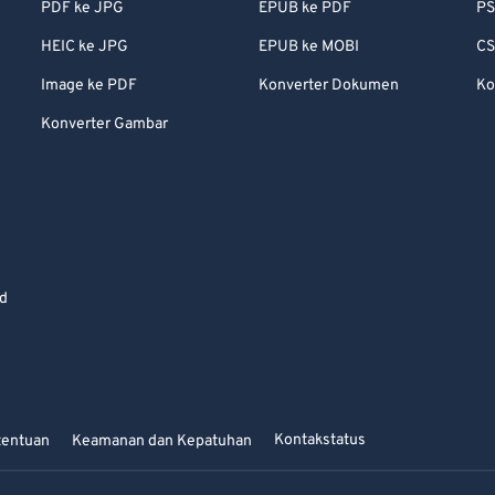
PDF ke JPG
EPUB ke PDF
PS
HEIC ke JPG
EPUB ke MOBI
CS
Image ke PDF
Konverter Dokumen
Ko
Konverter Gambar
id
Kontak
status
tentuan
Keamanan dan Kepatuhan