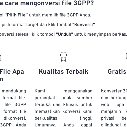
 cara mengonversi file 3GPP?
bol
“Pilih File”
untuk memilih file 3GPP Anda.
pilih format target dan klik tombol
"Konversi"
onversi selesai, klik tombol
"Unduh"
untuk menyimpan berkas
File Apa
Kualitas Terbaik
Grati
n
 mendukung
Kami menggunakan
Konverter 3
 format file.
perangkat lunak sumber
dan berfung
 file 3GPP
terbuka dan khusus untuk
web apa
 format file
memastikan konversi kami
menjamin 
 dikonversi.
berkualitas tinggi.
privasi b
 3GPP Anda
Umumnya, Anda dapat
dilindungi 