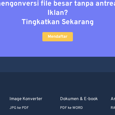
mengonversi file besar tanpa antre
Iklan?
Tingkatkan Sekarang
Mendaftar
Image Konverter
Dokumen & E-book
A
JPG ke PDF
PDF ke WORD
RA