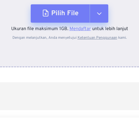
Pilih File
Ukuran file maksimum 1GB.
Mendaftar
untuk lebih lanjut
Dari Perangkat
Dengan melanjutkan, Anda menyetujui
Ketentuan Penggunaan
kami.
Dari Dropbox
Dari Google Drive
Dari OneDrive
Dari Url