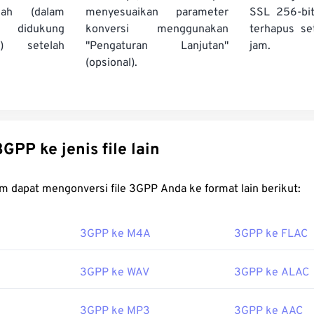
ah (dalam
menyesuaikan parameter
SSL 256-bi
g didukung
konversi menggunakan
terhapus se
s) setelah
"Pengaturan Lanjutan"
jam.
(opsional).
onversi 3GPP ke jenis file lain
FreeConvert.com dapat mengonversi file 3GPP Anda ke format lain berikut:
3GPP ke M4A
3GPP ke FLAC
3GPP ke WAV
3GPP ke ALAC
3GPP ke MP3
3GPP ke AAC