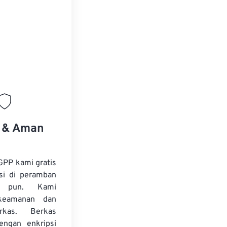
.
s & Aman
GPP kami gratis
si di peramban
 pun. Kami
keamanan dan
erkas. Berkas
dengan enkripsi