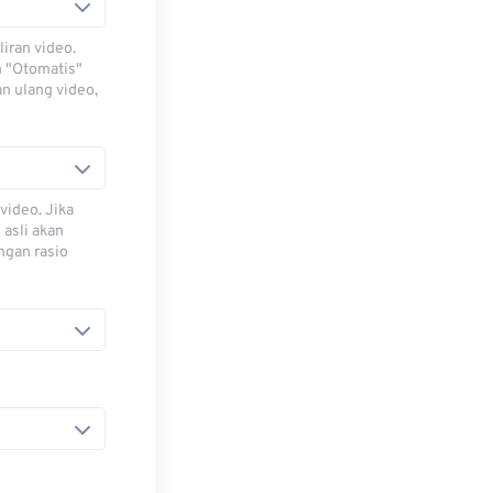
iran video.
h "Otomatis"
n ulang video,
video. Jika
 asli akan
ngan rasio