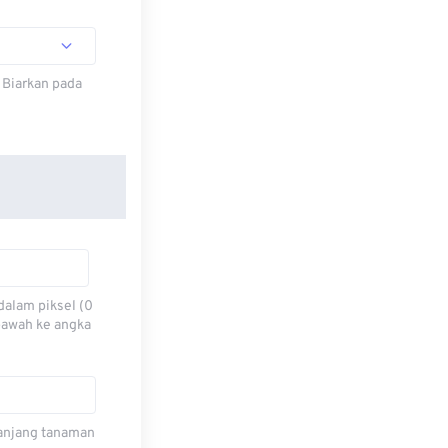
 Biarkan pada
dalam piksel (0
 bawah ke angka
 panjang tanaman