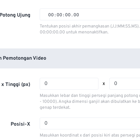
01
01
01
01
02
02
02
02
Potong Ujung
00
:
00
:
00
.
00
03
03
03
03
00
00
00
00
Tentukan posisi akhir pemangkasan (JJ:MM:SS.MS).
00:00:00.00 untuk menonaktifkan.
04
04
04
04
01
01
01
01
05
05
05
05
02
02
02
02
06
06
06
06
03
03
03
03
n Pemotongan Video
07
07
07
07
04
04
04
04
08
08
08
08
05
05
05
05
x
 x Tinggi (px)
09
09
09
09
06
06
06
06
Masukkan lebar dan tinggi persegi panjang potong 
10
10
10
10
07
07
07
07
- 10000). Angka dimensi ganjil akan dibulatkan ke
genap terdekat.
11
11
11
11
08
08
08
08
12
12
12
12
09
09
09
09
Posisi-X
13
13
13
13
10
10
10
10
Masukkan koordinat x dari posisi kiri atas persegi