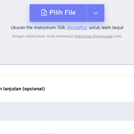
Pilih File
Ukuran file maksimum 1GB.
Mendaftar
untuk lebih lanjut
Dari Perangkat
Dengan melanjutkan, Anda menyetujui
Ketentuan Penggunaan
kami.
Dari Dropbox
Dari Google Drive
 lanjutan (opsional)
Dari OneDrive
Dari Url