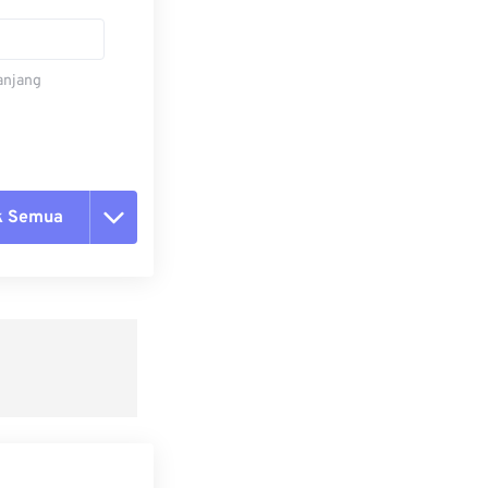
panjang
k Semua
ang semua opsi
 dari Preset
ebagai Preset