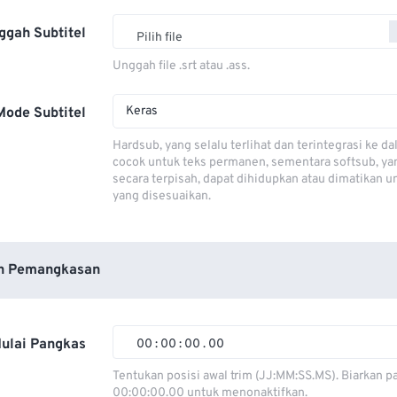
ggah Subtitel
Pilih file
Unggah file .srt atau .ass.
Keras
Mode Subtitel
Hardsub, yang selalu terlihat dan terintegrasi ke da
cocok untuk teks permanen, sementara softsub, ya
secara terpisah, dapat dihidupkan atau dimatikan u
yang disesuaikan.
n Pemangkasan
ulai Pangkas
00
:
00
:
00
.
00
00
00
00
00
Tentukan posisi awal trim (JJ:MM:SS.MS). Biarkan p
00:00:00.00 untuk menonaktifkan.