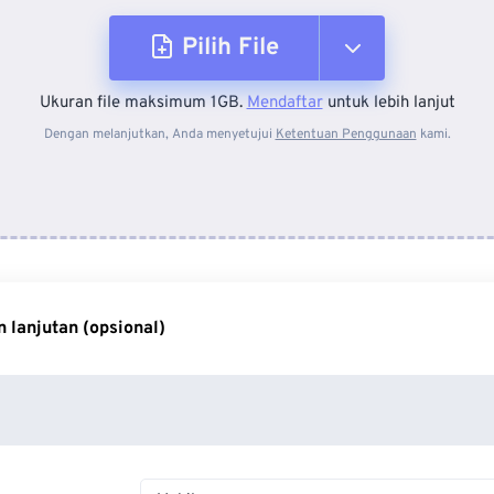
Pilih File
Ukuran file maksimum 1GB.
Mendaftar
untuk lebih lanjut
Dari Perangkat
Dengan melanjutkan, Anda menyetujui
Ketentuan Penggunaan
kami.
Dari Dropbox
Dari Google Drive
 lanjutan (opsional)
Dari OneDrive
Dari Url