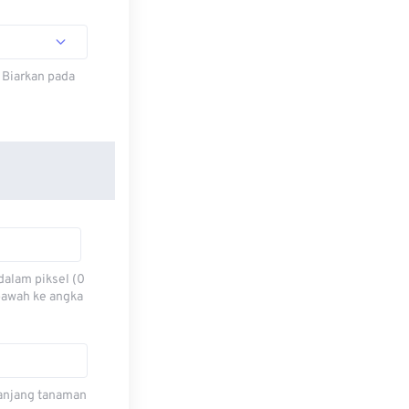
 Biarkan pada
dalam piksel (0
 bawah ke angka
 panjang tanaman