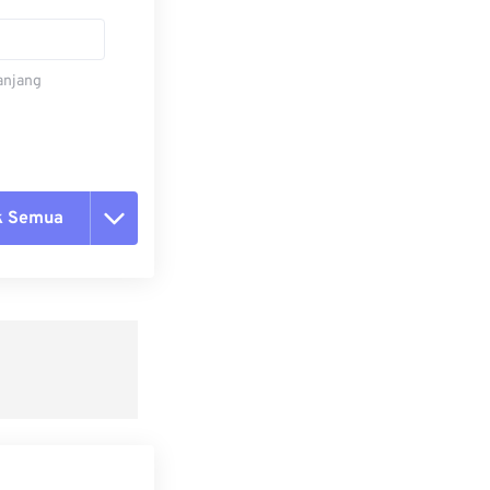
panjang
k Semua
ang semua opsi
 dari Preset
ebagai Preset