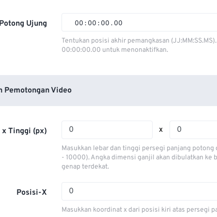
01
01
01
01
02
02
02
02
Potong Ujung
00
:
00
:
00
.
00
03
03
03
03
00
00
00
00
Tentukan posisi akhir pemangkasan (JJ:MM:SS.MS).
00:00:00.00 untuk menonaktifkan.
04
04
04
04
01
01
01
01
05
05
05
05
02
02
02
02
06
06
06
06
03
03
03
03
n Pemotongan Video
07
07
07
07
04
04
04
04
08
08
08
08
05
05
05
05
x
 x Tinggi (px)
09
09
09
09
06
06
06
06
Masukkan lebar dan tinggi persegi panjang potong 
10
10
10
10
07
07
07
07
- 10000). Angka dimensi ganjil akan dibulatkan ke
genap terdekat.
11
11
11
11
08
08
08
08
12
12
12
12
09
09
09
09
Posisi-X
13
13
13
13
10
10
10
10
Masukkan koordinat x dari posisi kiri atas persegi