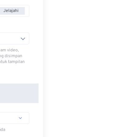
Jelajahi
lam video,
ng disimpan
ntuk tampilan
ada