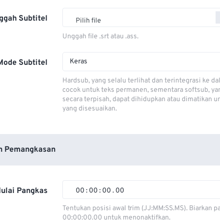
ggah Subtitel
Pilih file
Unggah file .srt atau .ass.
Keras
Mode Subtitel
Hardsub, yang selalu terlihat dan terintegrasi ke da
cocok untuk teks permanen, sementara softsub, ya
secara terpisah, dapat dihidupkan atau dimatikan u
yang disesuaikan.
n Pemangkasan
ulai Pangkas
00
:
00
:
00
.
00
00
00
00
00
Tentukan posisi awal trim (JJ:MM:SS.MS). Biarkan p
00:00:00.00 untuk menonaktifkan.