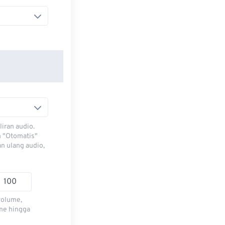
iran audio.
h "Otomatis"
n ulang audio,
volume,
me hingga