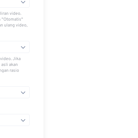
iran video.
h "Otomatis"
n ulang video,
video. Jika
 asli akan
ngan rasio