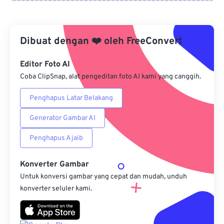
Dari Google Drive
Dibuat dengan
❤️
oleh
FreeConvert
Dari OneDrive
Editor Foto AI
Coba ClipSnap, alat pengeditan foto AI kami yang canggih.
Dari Url
Penghapus Latar Belakang
Generator Gambar AI
Penghapus Ajaib
Konverter Gambar
Untuk konversi gambar yang cepat dan mudah, unduh
konverter seluler kami.