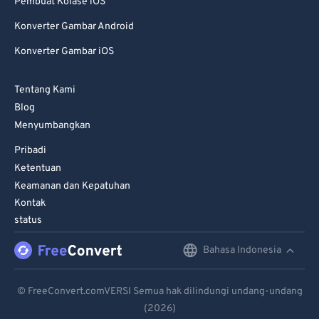
Pembuat Kolase iOS
Konverter Gambar Android
Konverter Gambar iOS
Tentang Kami
Blog
Menyumbangkan
Pribadi
Ketentuan
Keamanan dan Kepatuhan
Kontak
status
Bahasa Indonesia
English
Deutsch
© FreeConvert.comVERSI Semua hak dilindungi undang-undang
(2026)
Español