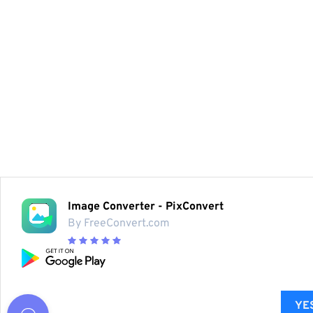
Image Converter - PixConvert
By FreeConvert.com
YES