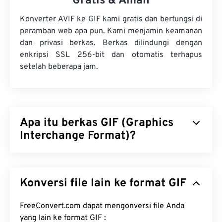
Gratis & Aman
Konverter AVIF ke GIF kami gratis dan berfungsi di
peramban web apa pun. Kami menjamin keamanan
dan privasi berkas. Berkas dilindungi dengan
enkripsi SSL 256-bit dan otomatis terhapus
setelah beberapa jam.
Apa itu berkas GIF (Graphics
Interchange Format)?
Graphics Interchange Format (GIF) adalah jenis
format berkas bitmap yang mengandalkan
piksel
Konversi file lain ke format GIF
untuk membentuk gambar sederhana
menggunakan
model warna RGB
. Tidak seperti
format berkas
FreeConvert.com dapat mengonversi file Anda
BMP
yang tidak terkompresi, GIF
menggunakan
kompresi lossless
yang lain ke format GIF :
dan mendukung