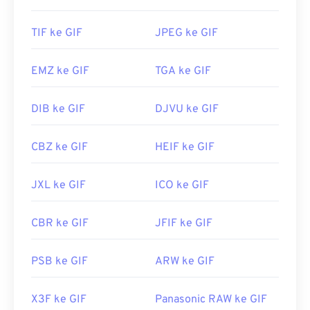
mengeditnya, gunakan aplikasi seperti
Adobe
Photoshop
. Di Windows, buka GIF dengan
TIF ke GIF
JPEG ke GIF
Microsoft Photos
, Adobe
Photoshop Elements
,
Roxio Creator
NXT Pro
, dan lainnya. Di macOS,
EMZ ke GIF
TGA ke GIF
gunakan penampil dan editor gambar Adobe,
termasuk
Adobe Illustrator
.
DIB ke GIF
DJVU ke GIF
Dikembangkan oleh:
CompuServe, Inc.
CBZ ke GIF
HEIF ke GIF
Rilis Awal:
15 Juni 1987
JXL ke GIF
ICO ke GIF
Tautan yang berguna:
https://en.wikipedia.org/wiki/GIF
CBR ke GIF
JFIF ke GIF
PSB ke GIF
ARW ke GIF
X3F ke GIF
Panasonic RAW ke GIF