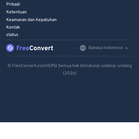
Pribadi
Ketentuan
Keamanan dan Kepatuhan
Kontak
status
Bahasa Indonesia
English
Deutsch
© FreeConvert.comVERSI Semua hak dilindungi undang-undang
(2026)
Español
Français
Português
Italiano
Dutch
日本語