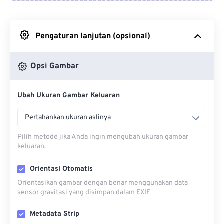
Dari Google Drive
Pengaturan lanjutan (opsional)
Dari OneDrive
Opsi Gambar
Dari Url
Ubah Ukuran Gambar Keluaran
Pertahankan ukuran aslinya
Pilih metode jika Anda ingin mengubah ukuran gambar
keluaran.
Orientasi Otomatis
Orientasikan gambar dengan benar menggunakan data
sensor gravitasi yang disimpan dalam EXIF
Metadata Strip