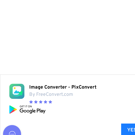
Image Converter - PixConvert
By FreeConvert.com
YES