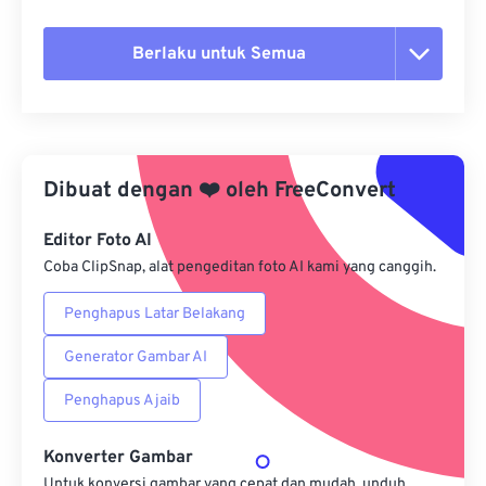
Berlaku untuk Semua
Setel ulang semua opsi
Terapkan dari Preset
Dibuat dengan
❤️
oleh
FreeConvert
Simpan sebagai Preset
Editor Foto AI
Coba ClipSnap, alat pengeditan foto AI kami yang canggih.
Penghapus Latar Belakang
Generator Gambar AI
Penghapus Ajaib
Konverter Gambar
Untuk konversi gambar yang cepat dan mudah, unduh