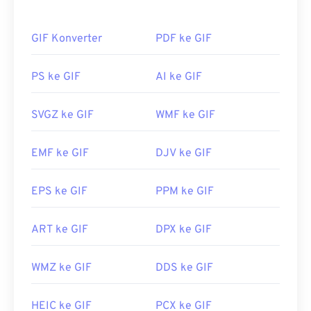
animasi tanpa audio. Penggunaan GIF yang paling
umum adalah dalam bentuk animasi seperti iklan,
GIF Konverter
PDF ke GIF
balasan berbasis emosi di media sosial, dan meme,
yang seringkali viral di internet.
PS ke GIF
AI ke GIF
Bagaimana cara membuka berkas
GIF?
SVGZ ke GIF
WMF ke GIF
Hampir semua peramban web mendukung GIF,
EMF ke GIF
DJV ke GIF
yang memberikannya keunggulan tersendiri
dibandingkan format gambar lain, seperti PNG.
Selain itu, GIF dapat dibuka di perangkat seluler
EPS ke GIF
PPM ke GIF
Apple, termasuk iPhone dan iPad, yang
membuatnya lebih populer daripada
Adobe Flash
.
ART ke GIF
DPX ke GIF
WMZ ke GIF
DDS ke GIF
GIF dapat dibuka dengan mudah di hampir semua
aplikasi penampil gambar, peramban web, dan
sistem operasi. Untuk membuka GIF dan
HEIC ke GIF
PCX ke GIF