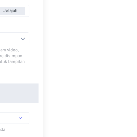
Jelajahi
lam video,
ng disimpan
ntuk tampilan
ada