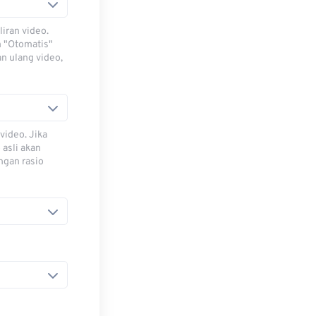
iran video.
h "Otomatis"
n ulang video,
video. Jika
 asli akan
ngan rasio