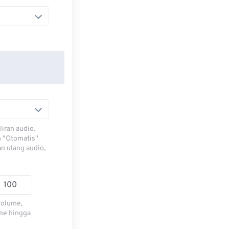
iran audio.
h "Otomatis"
n ulang audio,
volume,
me hingga