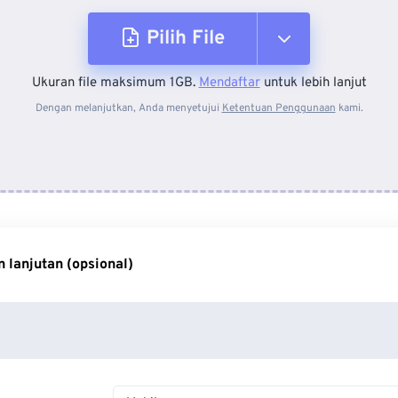
Pilih File
Ukuran file maksimum 1GB.
Mendaftar
untuk lebih lanjut
Dari Perangkat
Dengan melanjutkan, Anda menyetujui
Ketentuan Penggunaan
kami.
Dari Dropbox
Dari Google Drive
 lanjutan (opsional)
Dari OneDrive
Dari Url