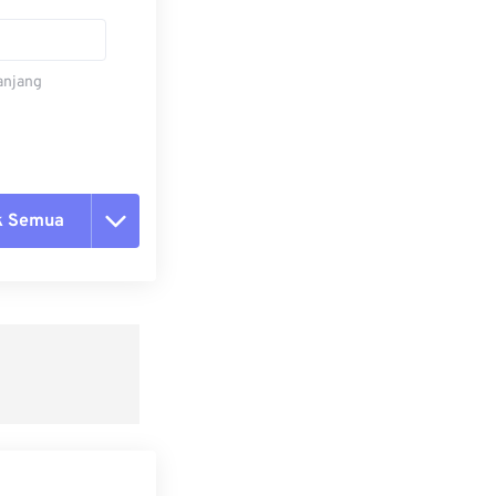
panjang
k Semua
ang semua opsi
 dari Preset
ebagai Preset