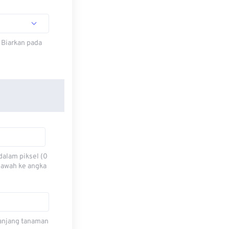
 Biarkan pada
dalam piksel (0
 bawah ke angka
 panjang tanaman