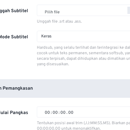
ggah Subtitel
Pilih file
Unggah file .srt atau .ass.
Keras
Mode Subtitel
Hardsub, yang selalu terlihat dan terintegrasi ke da
cocok untuk teks permanen, sementara softsub, ya
secara terpisah, dapat dihidupkan atau dimatikan u
yang disesuaikan.
n Pemangkasan
ulai Pangkas
00
:
00
:
00
.
00
00
00
00
00
Tentukan posisi awal trim (JJ:MM:SS.MS). Biarkan p
00:00:00.00 untuk menonaktifkan.