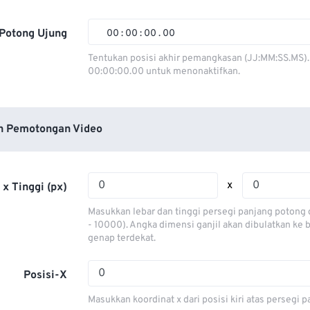
01
01
01
01
02
02
02
02
Potong Ujung
00
:
00
:
00
.
00
03
03
03
03
00
00
00
00
Tentukan posisi akhir pemangkasan (JJ:MM:SS.MS).
00:00:00.00 untuk menonaktifkan.
04
04
04
04
01
01
01
01
05
05
05
05
02
02
02
02
06
06
06
06
03
03
03
03
n Pemotongan Video
07
07
07
07
04
04
04
04
08
08
08
08
05
05
05
05
x
 x Tinggi (px)
09
09
09
09
06
06
06
06
Masukkan lebar dan tinggi persegi panjang potong 
10
10
10
10
07
07
07
07
- 10000). Angka dimensi ganjil akan dibulatkan ke
genap terdekat.
11
11
11
11
08
08
08
08
12
12
12
12
09
09
09
09
Posisi-X
13
13
13
13
10
10
10
10
Masukkan koordinat x dari posisi kiri atas persegi