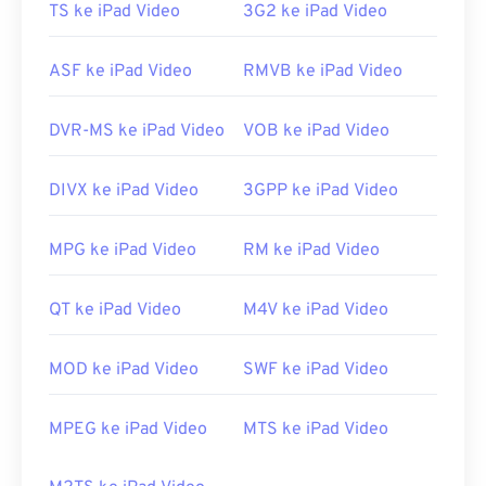
Dikembangkan oleh:
Adobe
TS ke iPad Video
3G2 ke iPad Video
Rilis awal:
2003
ASF ke iPad Video
RMVB ke iPad Video
Tautan yang berguna:
https://en.wikipedia.org/wiki/Flash_Video
DVR-MS ke iPad Video
VOB ke iPad Video
https://www.lifewire.com/file-flv
DIVX ke iPad Video
3GPP ke iPad Video
MPG ke iPad Video
RM ke iPad Video
QT ke iPad Video
M4V ke iPad Video
MOD ke iPad Video
SWF ke iPad Video
MPEG ke iPad Video
MTS ke iPad Video