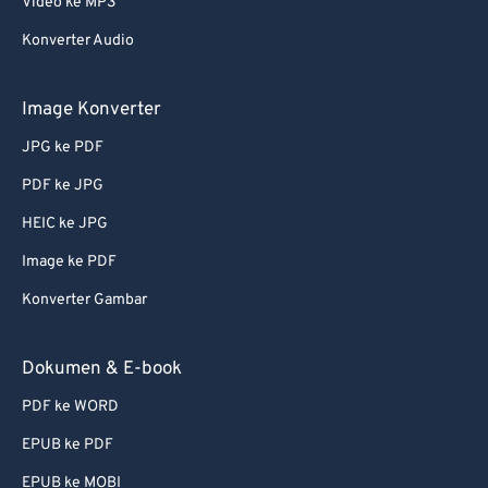
Video ke MP3
62
62
Konverter Audio
63
63
64
64
Image Konverter
65
65
JPG ke PDF
66
66
PDF ke JPG
67
67
HEIC ke JPG
68
68
Image ke PDF
69
69
Konverter Gambar
70
70
71
71
Dokumen & E-book
72
72
PDF ke WORD
73
73
EPUB ke PDF
74
74
EPUB ke MOBI