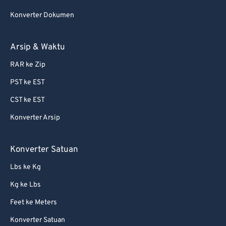
75
75
Konverter Dokumen
76
76
77
77
Arsip & Waktu
78
78
RAR ke Zip
79
79
PST ke EST
80
80
CST ke EST
81
81
Konverter Arsip
82
82
83
83
Konverter Satuan
84
84
Lbs ke Kg
85
85
Kg ke Lbs
86
86
Feet ke Meters
87
87
Konverter Satuan