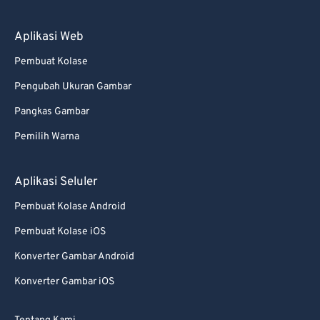
88
88
89
89
Aplikasi Web
90
90
Pembuat Kolase
91
91
Pengubah Ukuran Gambar
92
92
Pangkas Gambar
93
93
Pemilih Warna
94
94
95
95
Aplikasi Seluler
96
96
Pembuat Kolase Android
97
97
Pembuat Kolase iOS
98
98
Konverter Gambar Android
99
99
Konverter Gambar iOS