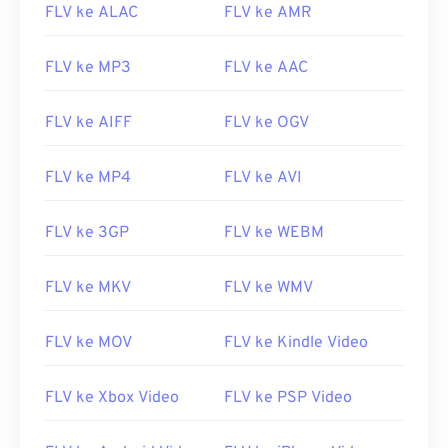
FLV ke ALAC
FLV ke AMR
00
00
00
00
00
00
00
00
FLV ke MP3
FLV ke AAC
FLV ke AIFF
FLV ke OGV
00
00
00
00
00
00
00
00
FLV ke MP4
FLV ke AVI
01
01
01
01
01
01
01
01
02
02
02
02
02
02
02
02
FLV ke 3GP
FLV ke WEBM
03
03
03
03
03
03
03
03
04
04
04
04
04
04
04
04
FLV ke MKV
FLV ke WMV
05
05
05
05
05
05
05
05
FLV ke MOV
FLV ke Kindle Video
06
06
06
06
06
06
06
06
07
07
07
07
07
07
07
07
FLV ke Xbox Video
FLV ke PSP Video
08
08
08
08
08
08
08
08