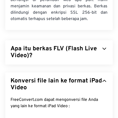
berfungsi di peramban web apa pun. Kami
menjamin keamanan dan privasi berkas. Berkas
dilindungi dengan enkripsi SSL 256-bit dan
otomatis terhapus setelah beberapa jam.
Apa itu berkas FLV (Flash Live
Video)?
Flash Live Video (FLV), sesuai namanya,
merupakan jenis video
Flash
. Format ini populer
Konversi file lain ke format iPad
karena menyediakan konten multimedia
berkualitas tinggi dan tersinkronisasi dengan baik,
Video
terutama melalui internet. FLV juga merupakan
wadah media, sehingga menggunakan
codec
untuk
FreeConvert.com dapat mengonversi file Anda
mengompresi ukuran berkas. FLV menggunakan
yang lain ke format iPad Video :
standar terbuka
ISO/IEC 14496-12:2008
, yang