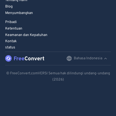
Tentang Kami
Blog
Menyumbangkan
Pribadi
Ketentuan
Keamanan dan Kepatuhan
Kontak
status
Bahasa Indonesia
English
Deutsch
© FreeConvert.comVERSI Semua hak dilindungi undang-undang
(2026)
Español
Français
Português
Italiano