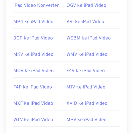
juga dikenal sebagai format berkas media dasar
iPad Video Konverter
OGV ke iPad Video
ISO, yang menawarkan keunggulan fleksibilitas dan
independensi.
MP4 ke iPad Video
AVI ke iPad Video
Bagaimana cara membuka berkas
FLV?
3GP ke iPad Video
WEBM ke iPad Video
Secara default, FLV terbuka di produk
Adobe
, yaitu
MKV ke iPad Video
WMV ke iPad Video
Animate Creative Cloud
(Animate CC) dan
Flash
.
Format ini paling baik dibuka di Adobe Flash versi 7
ke atas. FLV tidak mendukung bab atau subjudul,
MOV ke iPad Video
F4V ke iPad Video
tetapi mendukung tag metadata.
F4P ke iPad Video
M1V ke iPad Video
Karena FLV didasarkan pada standar terbuka,
format ini dapat dibuka di banyak produk non-
Adobe. Program lain yang dapat membuka FLV
MXF ke iPad Video
XVID ke iPad Video
antara lain
VLC Media Player
,
Zoom Player
,
RealNetworks RealPlayer Cloud
,
Eltima Elmedia
WTV ke iPad Video
MPV ke iPad Video
Player
, dan
lainnya
.