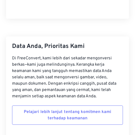
22
22
22
22
22
22
22
22
23
23
23
23
23
23
23
23
24
24
24
24
24
24
25
25
25
25
25
25
26
26
26
26
26
26
Data Anda, Prioritas Kami
27
27
27
27
27
27
Di FreeConvert, kami lebih dari sekadar mengonversi
28
28
28
28
28
28
berkas—kami juga melindunginya. Kerangka kerja
keamanan kami yang tangguh memastikan data Anda
29
29
29
29
29
29
selalu aman, baik saat mengonversi gambar, video,
30
30
30
30
30
30
maupun dokumen. Dengan enkripsi canggih, pusat data
yang aman, dan pemantauan yang cermat, kami telah
31
31
31
31
31
31
menjamin setiap aspek keamanan data Anda.
32
32
32
32
32
32
Pelajari lebih lanjut tentang komitmen kami
33
33
33
33
33
33
terhadap keamanan
34
34
34
34
34
34
35
35
35
35
35
35