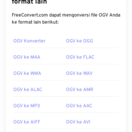
format lain
FreeConvert.com dapat mengonversi file OGV Anda
ke format lain berikut:
00
00
00
00
00
00
00
00
OGV Konverter
OGV ke OGG
OGV ke M4A
OGV ke FLAC
00
00
00
00
00
00
00
00
01
01
01
01
01
01
01
01
OGV ke WMA
OGV ke WAV
02
02
02
02
02
02
02
02
OGV ke ALAC
OGV ke AMR
03
03
03
03
03
03
03
03
04
04
04
04
04
04
04
04
OGV ke MP3
OGV ke AAC
05
05
05
05
05
05
05
05
06
06
06
06
06
06
06
06
OGV ke AIFF
OGV ke AVI