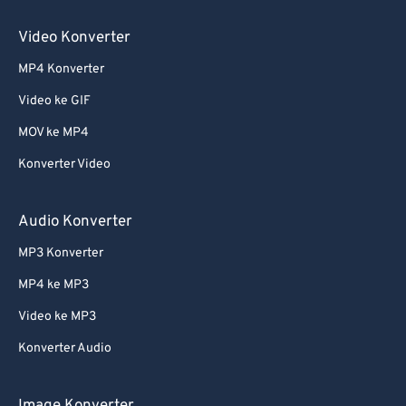
60
60
Video Konverter
61
61
MP4 Konverter
62
62
63
63
Video ke GIF
64
64
MOV ke MP4
65
65
Konverter Video
66
66
Audio Konverter
67
67
MP3 Konverter
68
68
MP4 ke MP3
69
69
70
70
Video ke MP3
71
71
Konverter Audio
72
72