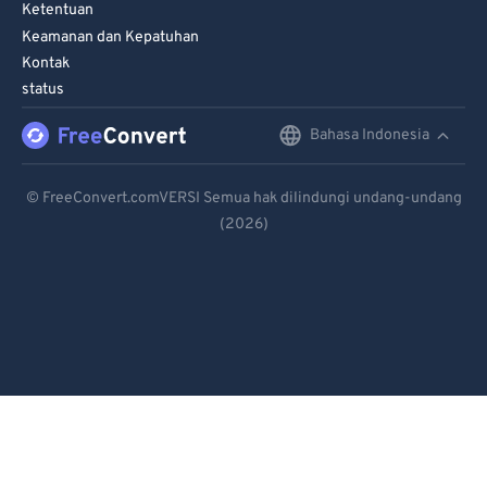
Ketentuan
Keamanan dan Kepatuhan
Kontak
status
Bahasa Indonesia
English
Deutsch
© FreeConvert.comVERSI Semua hak dilindungi undang-undang
(2026)
Español
Français
Português
Italiano
Dutch
日本語