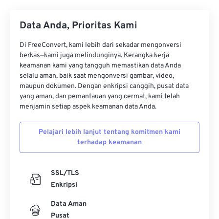
34
34
34
34
34
34
Data Anda, Prioritas Kami
35
35
35
35
35
35
36
36
36
36
36
36
Di FreeConvert, kami lebih dari sekadar mengonversi
berkas—kami juga melindunginya. Kerangka kerja
37
37
37
37
37
37
keamanan kami yang tangguh memastikan data Anda
selalu aman, baik saat mengonversi gambar, video,
38
38
38
38
38
38
maupun dokumen. Dengan enkripsi canggih, pusat data
39
39
39
39
39
39
yang aman, dan pemantauan yang cermat, kami telah
menjamin setiap aspek keamanan data Anda.
40
40
40
40
40
40
41
41
41
41
41
41
Pelajari lebih lanjut tentang komitmen kami
terhadap keamanan
42
42
42
42
42
42
43
43
43
43
43
43
SSL/TLS
44
44
44
44
44
44
Enkripsi
45
45
45
45
45
45
Data Aman
46
46
46
46
46
46
Pusat