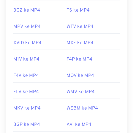
berkas, biasanya berarti data di dalam wadah
https://www.xiph.org/
3G2 ke MP4
TS ke MP4
tersebut (codec audio atau video) tidak kompatibel
dengan OS perangkat. Untuk mengatasi masalah
ini, coba
VLC Media Player
.
MPV ke MP4
WTV ke MP4
Dikembangkan oleh:
Moving Picture Experts
XVID ke MP4
MXF ke MP4
Group (MPEG)
Standar:
ISO/IEC 14496
M1V ke MP4
F4P ke MP4
Rilis awal:
1999
Tautan yang berguna:
F4V ke MP4
MOV ke MP4
https://en.wikipedia.org/wiki/MPEG-4
FLV ke MP4
WMV ke MP4
https://mpeg.chiariglione.org/standar/mpeg-
4.html
MKV ke MP4
WEBM ke MP4
3GP ke MP4
AVI ke MP4