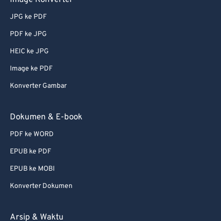
Image Konverter
73
73
JPG ke PDF
74
74
PDF ke JPG
75
75
HEIC ke JPG
76
76
77
77
Image ke PDF
78
78
Konverter Gambar
79
79
Dokumen & E-book
80
80
PDF ke WORD
81
81
EPUB ke PDF
82
82
EPUB ke MOBI
83
83
84
84
Konverter Dokumen
85
85
Arsip & Waktu
86
86