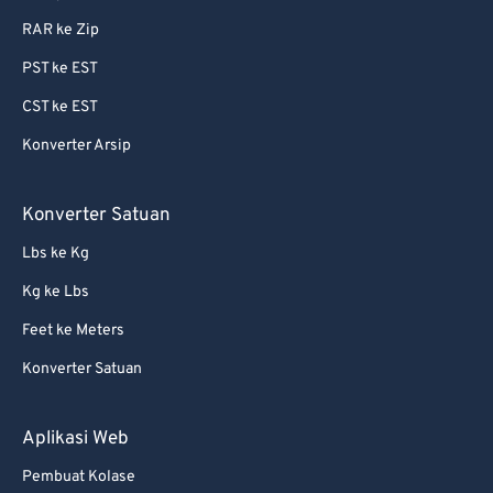
RAR ke Zip
87
87
PST ke EST
88
88
CST ke EST
89
89
Konverter Arsip
90
90
91
91
Konverter Satuan
92
92
Lbs ke Kg
93
93
Kg ke Lbs
94
94
Feet ke Meters
95
95
Konverter Satuan
96
96
97
97
Aplikasi Web
98
98
Pembuat Kolase
99
99