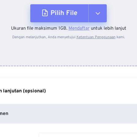
Pilih File
Ukuran file maksimum 1GB.
Mendaftar
untuk lebih lanjut
Dari Perangkat
Dengan melanjutkan, Anda menyetujui
Ketentuan Penggunaan
kami.
Dari Dropbox
Dari Google Drive
 lanjutan (opsional)
Dari OneDrive
men
Dari Url