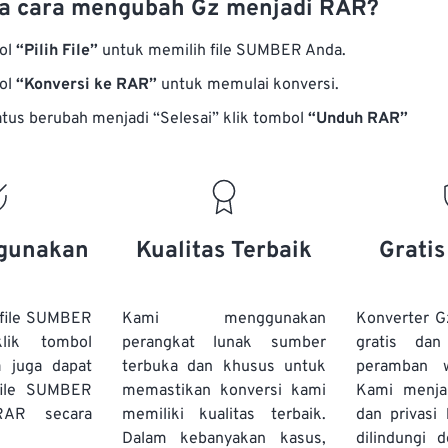
a cara mengubah Gz menjadi RAR?
bol
“Pilih File”
untuk memilih file SUMBER Anda.
bol
“Konversi ke RAR”
untuk memulai konversi.
atus berubah menjadi “Selesai” klik tombol
“Unduh RAR”
gunakan
Kualitas Terbaik
Grati
file SUMBER
Kami menggunakan
Konverter 
lik tombol
perangkat lunak sumber
gratis dan
a juga dapat
terbuka dan khusus untuk
peramban 
file SUMBER
memastikan konversi kami
Kami menj
RAR secara
memiliki kualitas terbaik.
dan privasi
Dalam kebanyakan kasus,
dilindungi 