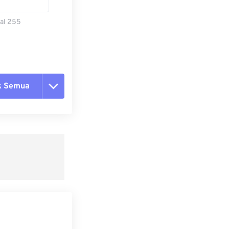
al 255
k Semua
ang semua opsi
 dari Preset
ebagai Preset