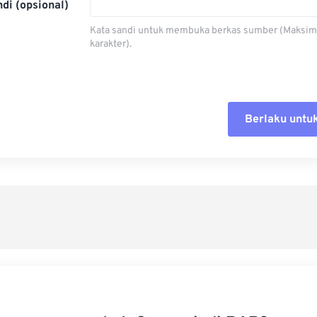
di (opsional)
Kata sandi untuk membuka berkas sumber (Maksim
karakter).
Berlaku untu
Setel ul
Terapkan
Simpan s