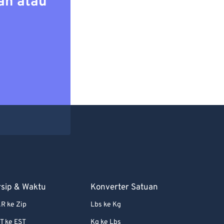
an atau
rsip & Waktu
Konverter Satuan
R ke Zip
Lbs ke Kg
T ke EST
Kg ke Lbs