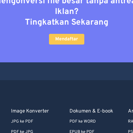
mengonversi file besar tanpa antre
Iklan?
Tingkatkan Sekarang
Mendaftar
Image Konverter
Dokumen & E-book
A
JPG ke PDF
PDF ke WORD
RA
PDF ke JPG
EPUB ke PDF
PS