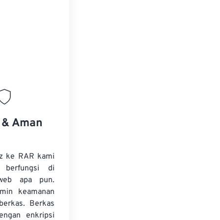
s & Aman
Gz ke RAR kami
 berfungsi di
web apa pun.
amin keamanan
 berkas. Berkas
dengan enkripsi