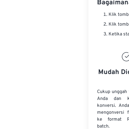
Bagaiman
Klik tom
Klik tom
Ketika st
Mudah Di
Cukup unggah 
Anda dan k
konversi. And
mengonversi
ke format 
batch.