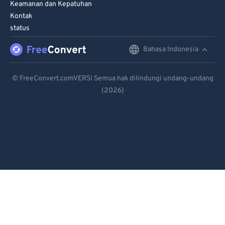
Keamanan dan Kepatuhan
Kontak
status
Bahasa Indonesia
English
Deutsch
© FreeConvert.comVERSI Semua hak dilindungi undang-undang
(2026)
Español
Français
Português
Italiano
Dutch
日本語
简体中文