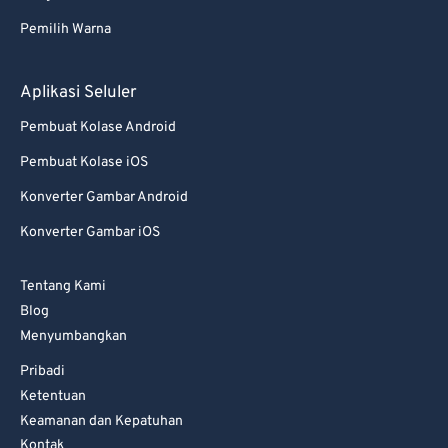
82
82
Pemilih Warna
83
83
84
84
Aplikasi Seluler
85
85
Pembuat Kolase Android
86
86
Pembuat Kolase iOS
87
87
Konverter Gambar Android
88
88
Konverter Gambar iOS
89
89
Tentang Kami
90
90
Blog
91
91
Menyumbangkan
92
92
Pribadi
93
93
Ketentuan
Keamanan dan Kepatuhan
94
94
Kontak