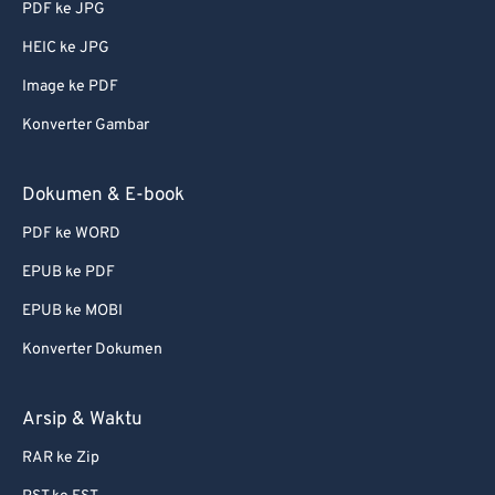
PDF ke JPG
56
56
56
56
56
56
HEIC ke JPG
57
57
57
57
57
57
Image ke PDF
58
58
58
58
58
58
Konverter Gambar
59
59
59
59
59
59
60
60
Dokumen & E-book
61
61
PDF ke WORD
62
62
EPUB ke PDF
63
63
EPUB ke MOBI
64
64
Konverter Dokumen
65
65
66
66
Arsip & Waktu
67
67
RAR ke Zip
68
68