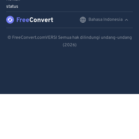
95
95
status
96
96
Bahasa Indonesia
English
97
97
Deutsch
98
98
© FreeConvert.comVERSI Semua hak dilindungi undang-undang
99
99
(2026)
Español
Français
Português
Italiano
Dutch
日本語
简体中文
繁體中文