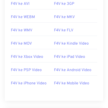
F4V ke AVI
F4V ke 3GP
F4V ke WEBM
F4V ke MKV
F4V ke WMV
F4V ke FLV
F4V ke MOV
F4V ke Kindle Video
F4V ke Xbox Video
F4V ke iPad Video
00
00
00
00
00
00
00
00
F4V ke PSP Video
F4V ke Android Video
F4V ke iPhone Video
F4V ke Mobile Video
00
00
00
00
00
00
00
00
01
01
01
01
01
01
01
01
02
02
02
02
02
02
02
02