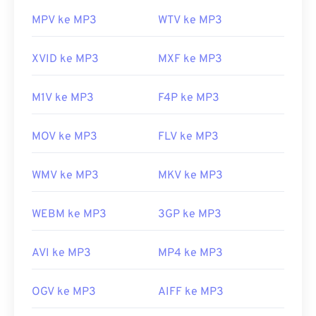
Bitcoin, tetapi untungnya sekarang telah
dinonaktifkan dan tidak lagi menjadi ancaman.
MPV ke MP3
WTV ke MP3
Dikembangkan oleh:
ISO
/
IEC
,
Moving Pictures
XVID ke MP3
MXF ke MP3
Experts Group
Rilis Awal:
1993
M1V ke MP3
F4P ke MP3
Tautan yang berguna:
https://en.wikipedia.org/wiki/MP3
MOV ke MP3
FLV ke MP3
https://mpeg.chiariglione.org/standards/mpeg-
a/music-player-application-format.html
WMV ke MP3
MKV ke MP3
WEBM ke MP3
3GP ke MP3
AVI ke MP3
MP4 ke MP3
OGV ke MP3
AIFF ke MP3