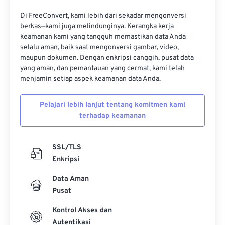
16
16
16
16
16
16
16
16
Di FreeConvert, kami lebih dari sekadar mengonversi
17
17
17
17
17
17
17
17
berkas—kami juga melindunginya. Kerangka kerja
keamanan kami yang tangguh memastikan data Anda
18
18
18
18
18
18
18
18
selalu aman, baik saat mengonversi gambar, video,
19
19
19
19
19
19
19
19
maupun dokumen. Dengan enkripsi canggih, pusat data
yang aman, dan pemantauan yang cermat, kami telah
20
20
20
20
20
20
20
20
menjamin setiap aspek keamanan data Anda.
21
21
21
21
21
21
21
21
Pelajari lebih lanjut tentang komitmen kami
22
22
22
22
22
22
22
22
terhadap keamanan
23
23
23
23
23
23
23
23
24
24
24
24
24
24
SSL/TLS
25
25
25
25
25
25
Enkripsi
26
26
26
26
26
26
Data Aman
Pusat
27
27
27
27
27
27
28
28
28
28
28
28
Kontrol Akses dan
Autentikasi