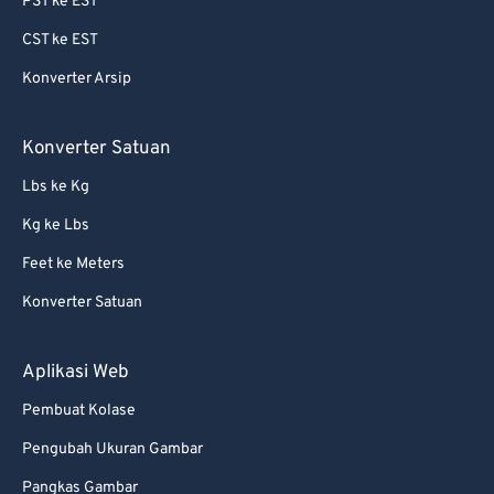
PST ke EST
69
69
CST ke EST
70
70
Konverter Arsip
71
71
72
72
Konverter Satuan
73
73
Lbs ke Kg
74
74
Kg ke Lbs
75
75
Feet ke Meters
76
76
Konverter Satuan
77
77
78
78
Aplikasi Web
79
79
Pembuat Kolase
80
80
Pengubah Ukuran Gambar
81
81
Pangkas Gambar