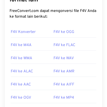
format lain
FreeConvert.com dapat mengonversi file F4V Anda
ke format lain berikut:
F4V Konverter
F4V ke OGG
F4V ke M4A
F4V ke FLAC
F4V ke WMA
F4V ke WAV
F4V ke ALAC
F4V ke AMR
F4V ke AAC
F4V ke AIFF
F4V ke OGV
F4V ke MP4