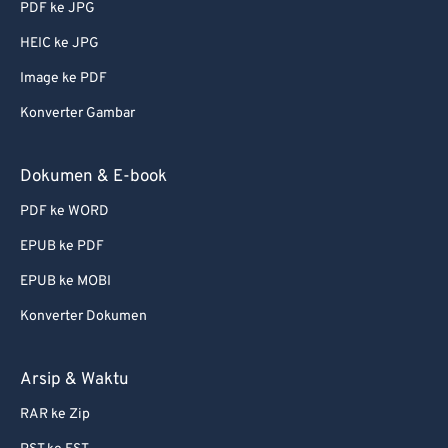
PDF ke JPG
56
56
56
56
56
56
HEIC ke JPG
57
57
57
57
57
57
Image ke PDF
58
58
58
58
58
58
Konverter Gambar
59
59
59
59
59
59
60
60
Dokumen & E-book
61
61
PDF ke WORD
62
62
EPUB ke PDF
63
63
EPUB ke MOBI
64
64
Konverter Dokumen
65
65
66
66
Arsip & Waktu
67
67
RAR ke Zip
68
68