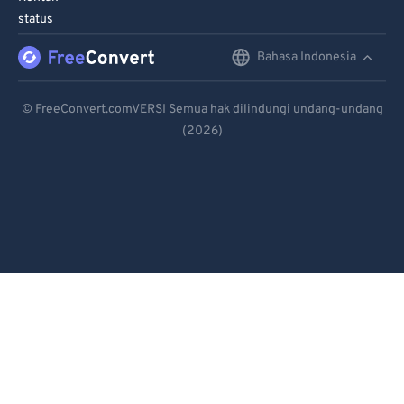
95
95
status
96
96
Bahasa Indonesia
English
97
97
Deutsch
98
98
© FreeConvert.comVERSI Semua hak dilindungi undang-undang
99
99
(2026)
Español
Français
Português
Italiano
Dutch
日本語
简体中文
繁體中文