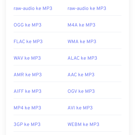
Bitcoin, tetapi untungnya sekarang telah
CH203-BBCGDDDF
dinonaktifkan dan tidak lagi menjadi ancaman.
raw-audio ke MP3
raw-audio ke MP3
Dikembangkan oleh:
ISO
/
IEC
,
Moving Pictures
OGG ke MP3
M4A ke MP3
Experts Group
Rilis Awal:
1993
FLAC ke MP3
WMA ke MP3
Tautan yang berguna:
https://en.wikipedia.org/wiki/MP3
WAV ke MP3
ALAC ke MP3
https://mpeg.chiariglione.org/standards/mpeg-
a/music-player-application-format.html
AMR ke MP3
AAC ke MP3
AIFF ke MP3
OGV ke MP3
MP4 ke MP3
AVI ke MP3
3GP ke MP3
WEBM ke MP3