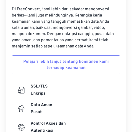
16
16
16
16
16
16
16
16
Di FreeConvert, kami lebih dari sekadar mengonversi
17
17
17
17
17
17
17
17
berkas—kami juga melindunginya. Kerangka kerja
keamanan kami yang tangguh memastikan data Anda
18
18
18
18
18
18
18
18
selalu aman, baik saat mengonversi gambar, video,
19
19
19
19
19
19
19
19
maupun dokumen. Dengan enkripsi canggih, pusat data
yang aman, dan pemantauan yang cermat, kami telah
20
20
20
20
20
20
20
20
menjamin setiap aspek keamanan data Anda.
21
21
21
21
21
21
21
21
Pelajari lebih lanjut tentang komitmen kami
22
22
22
22
22
22
22
22
terhadap keamanan
23
23
23
23
23
23
23
23
24
24
24
24
24
24
SSL/TLS
25
25
25
25
25
25
Enkripsi
26
26
26
26
26
26
Data Aman
Pusat
27
27
27
27
27
27
28
28
28
28
28
28
Kontrol Akses dan
Autentikasi