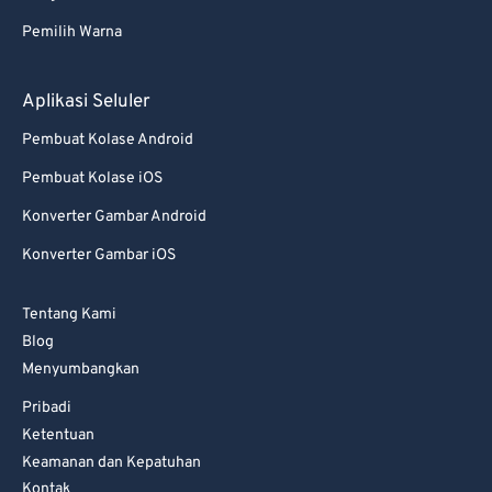
82
82
Pemilih Warna
83
83
84
84
Aplikasi Seluler
85
85
Pembuat Kolase Android
86
86
Pembuat Kolase iOS
87
87
Konverter Gambar Android
88
88
Konverter Gambar iOS
89
89
Tentang Kami
90
90
Blog
91
91
Menyumbangkan
92
92
Pribadi
93
93
Ketentuan
Keamanan dan Kepatuhan
94
94
Kontak