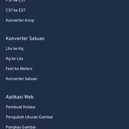
PST ke EST
69
69
CST ke EST
70
70
Konverter Arsip
71
71
72
72
Konverter Satuan
73
73
Lbs ke Kg
74
74
Kg ke Lbs
75
75
Feet ke Meters
76
76
Konverter Satuan
77
77
78
78
Aplikasi Web
79
79
Pembuat Kolase
80
80
Pengubah Ukuran Gambar
81
81
Pangkas Gambar