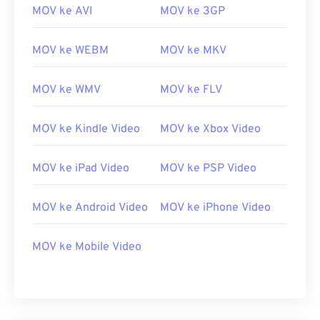
MOV ke AVI
MOV ke 3GP
MOV ke WEBM
MOV ke MKV
MOV ke WMV
MOV ke FLV
MOV ke Kindle Video
MOV ke Xbox Video
MOV ke iPad Video
MOV ke PSP Video
00
00
00
00
00
00
00
00
MOV ke Android Video
MOV ke iPhone Video
MOV ke Mobile Video
00
00
00
00
00
00
00
00
01
01
01
01
01
01
01
01
02
02
02
02
02
02
02
02