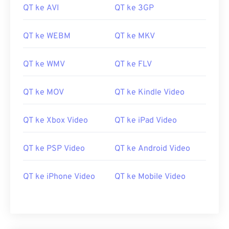
QT ke AVI
QT ke 3GP
QT ke WEBM
QT ke MKV
QT ke WMV
QT ke FLV
QT ke MOV
QT ke Kindle Video
QT ke Xbox Video
QT ke iPad Video
00
00
00
00
00
00
00
00
QT ke PSP Video
QT ke Android Video
QT ke iPhone Video
QT ke Mobile Video
00
00
00
00
00
00
00
00
01
01
01
01
01
01
01
01
02
02
02
02
02
02
02
02