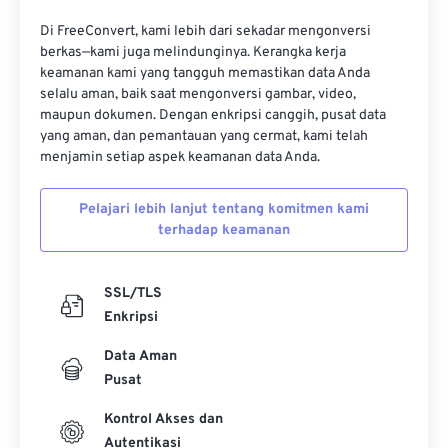
16
16
16
16
16
16
16
16
Di FreeConvert, kami lebih dari sekadar mengonversi
17
17
17
17
17
17
17
17
berkas—kami juga melindunginya. Kerangka kerja
keamanan kami yang tangguh memastikan data Anda
18
18
18
18
18
18
18
18
selalu aman, baik saat mengonversi gambar, video,
19
19
19
19
19
19
19
19
maupun dokumen. Dengan enkripsi canggih, pusat data
yang aman, dan pemantauan yang cermat, kami telah
20
20
20
20
20
20
20
20
menjamin setiap aspek keamanan data Anda.
21
21
21
21
21
21
21
21
Pelajari lebih lanjut tentang komitmen kami
22
22
22
22
22
22
22
22
terhadap keamanan
23
23
23
23
23
23
23
23
24
24
24
24
24
24
SSL/TLS
25
25
25
25
25
25
Enkripsi
26
26
26
26
26
26
Data Aman
Pusat
27
27
27
27
27
27
28
28
28
28
28
28
Kontrol Akses dan
Autentikasi