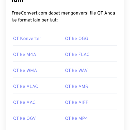
lain
FreeConvert.com dapat mengonversi file QT Anda
ke format lain berikut:
QT Konverter
QT ke OGG
QT ke M4A
QT ke FLAC
QT ke WMA
QT ke WAV
QT ke ALAC
QT ke AMR
QT ke AAC
QT ke AIFF
QT ke OGV
QT ke MP4