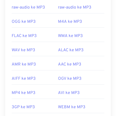
Bitcoin, tetapi untungnya sekarang telah
dinonaktifkan dan tidak lagi menjadi ancaman.
raw-audio ke MP3
raw-audio ke MP3
Dikembangkan oleh:
ISO
/
IEC
,
Moving Pictures
OGG ke MP3
M4A ke MP3
Experts Group
Rilis Awal:
1993
FLAC ke MP3
WMA ke MP3
Tautan yang berguna:
https://en.wikipedia.org/wiki/MP3
WAV ke MP3
ALAC ke MP3
https://mpeg.chiariglione.org/standards/mpeg-
a/music-player-application-format.html
AMR ke MP3
AAC ke MP3
AIFF ke MP3
OGV ke MP3
MP4 ke MP3
AVI ke MP3
3GP ke MP3
WEBM ke MP3