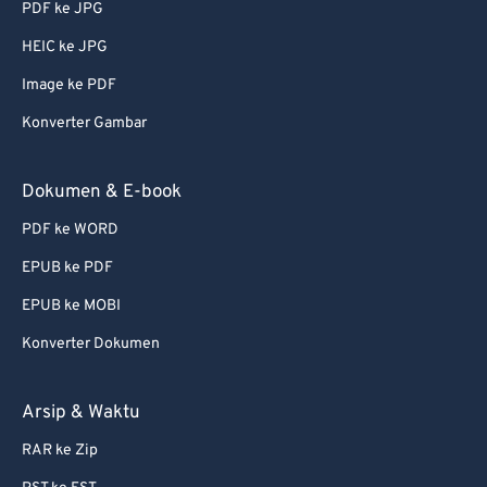
PDF ke JPG
56
56
56
56
56
56
HEIC ke JPG
57
57
57
57
57
57
Image ke PDF
58
58
58
58
58
58
Konverter Gambar
59
59
59
59
59
59
60
60
Dokumen & E-book
61
61
PDF ke WORD
62
62
EPUB ke PDF
63
63
EPUB ke MOBI
64
64
Konverter Dokumen
65
65
66
66
Arsip & Waktu
67
67
RAR ke Zip
68
68