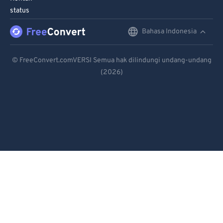
95
95
status
96
96
Bahasa Indonesia
English
97
97
Deutsch
98
98
© FreeConvert.comVERSI Semua hak dilindungi undang-undang
99
99
(2026)
Español
Français
Português
Italiano
Dutch
日本語
简体中文
繁體中文