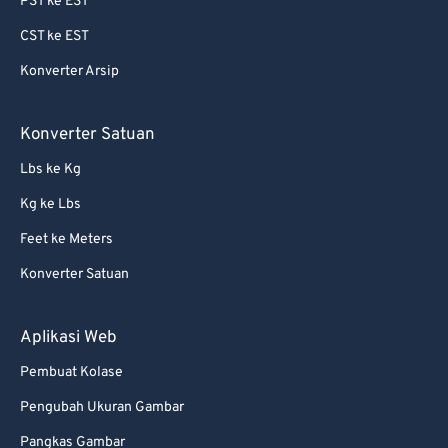
PST ke EST
69
69
CST ke EST
70
70
Konverter Arsip
71
71
72
72
Konverter Satuan
73
73
Lbs ke Kg
74
74
Kg ke Lbs
75
75
Feet ke Meters
76
76
Konverter Satuan
77
77
78
78
Aplikasi Web
79
79
Pembuat Kolase
80
80
Pengubah Ukuran Gambar
81
81
Pangkas Gambar