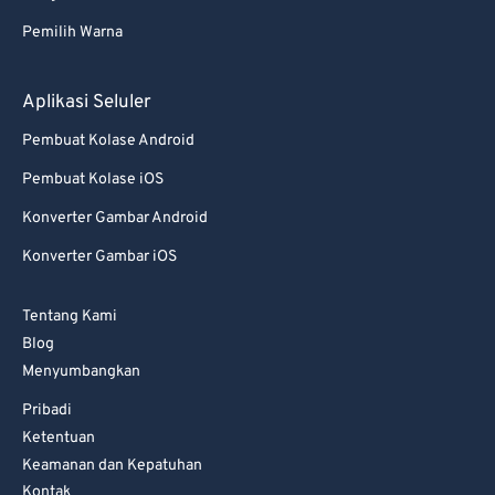
82
82
Pemilih Warna
83
83
84
84
Aplikasi Seluler
85
85
Pembuat Kolase Android
86
86
Pembuat Kolase iOS
87
87
Konverter Gambar Android
88
88
Konverter Gambar iOS
89
89
Tentang Kami
90
90
Blog
91
91
Menyumbangkan
92
92
Pribadi
93
93
Ketentuan
Keamanan dan Kepatuhan
94
94
Kontak