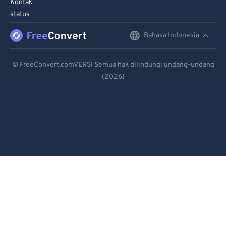
Kontak
status
Bahasa Indonesia
English
Deutsch
© FreeConvert.comVERSI Semua hak dilindungi undang-undang
(2026)
Español
Français
Português
Italiano
Dutch
日本語
简体中文
繁體中文