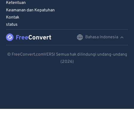
Ketentuan
Keamanan dan Kepatuhan
Kontak
status
Bahasa Indonesia
English
Deutsch
© FreeConvert.comVERSI Semua hak dilindungi undang-undang
(2026)
Español
Français
Português
Italiano
Dutch
日本語