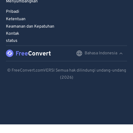
Menyumbangkan
Pribadi
Ketentuan
Keamanan dan Kepatuhan
Kontak
status
Bahasa Indonesia
English
Deutsch
© FreeConvert.comVERSI Semua hak dilindungi undang-undang
(2026)
Español
Français
Português
Italiano
Dutch