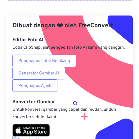
Dari Google Drive
Dibuat dengan
❤️
oleh
FreeConvert
Dari OneDrive
Editor Foto AI
Coba ClipSnap, alat pengeditan foto AI kami yang canggih.
Dari Url
Penghapus Latar Belakang
Generator Gambar AI
Penghapus Ajaib
Konverter Gambar
Untuk konversi gambar yang cepat dan mudah, unduh
konverter seluler kami.