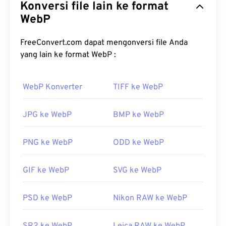
Konversi file lain ke format
menghasilkan gambar yang ideal untuk halaman
web dan aplikasi seluler. Gambar WebP berukuran
WebP
hingga 30 persen lebih kecil daripada berkas
JPEG
(JPG)
dan
Portable Network Graphics (PNG)
,
FreeConvert.com dapat mengonversi file Anda
dengan kualitas visual yang serupa. Gambar WebP
yang lain ke format WebP :
dimuat dengan cepat di halaman web dan aplikasi
seluler.
WebP Konverter
TIFF ke WebP
Bagaimana cara membuka berkas
WebP?
JPG ke WebP
BMP ke WebP
Program default untuk membuka WebP adalah
PNG ke WebP
ODD ke WebP
Google Chrome (Chrome)
, yang berfungsi di
berbagai platform. Berkas WebP juga terbuka
GIF ke WebP
SVG ke WebP
otomatis di
GIMP
dan
Microsoft Paint
. Selain
Chrome, semua peramban web lain mendukung
format WebP.
PSD ke WebP
Nikon RAW ke WebP
Alternatif penampil gratis yang bisa dicoba adalah