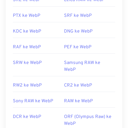
SR2 ke WebP
Leica RAW ke WebP
Pixelmator
dan
Photopea
. Coba juga
Corel
PaintShop Pro
. Sebelum menggunakan
IrfanView
,
Windows Photo Viewer
, dan
Adobe Photoshop
,
PTX ke WebP
SRF ke WebP
pastikan Anda telah memasang plugin untuk
membuka WebP.
KDC ke WebP
DNG ke WebP
Dikembangkan oleh:
Google
Rilis Awal:
RAF ke WebP
September 2010
PEF ke WebP
Tautan yang berguna:
SRW ke WebP
Samsung RAW ke
Artikel Pengembang Google tentang kompresi
WebP
WebP
Alat WebP Terkait:
RW2 ke WebP
CR2 ke WebP
Gunakan
Pemilih Warna
kami untuk memilih warna
dari gambar WebP
Sony RAW ke WebP
RAW ke WebP
DCR ke WebP
ORF (Olympus Raw) ke
WebP