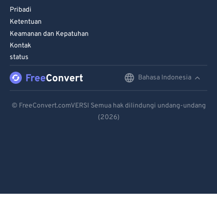
Pribadi
Ketentuan
Keamanan dan Kepatuhan
Kontak
status
Bahasa Indonesia
English
Deutsch
© FreeConvert.comVERSI Semua hak dilindungi undang-undang
(2026)
Español
Français
Português
Italiano
Dutch