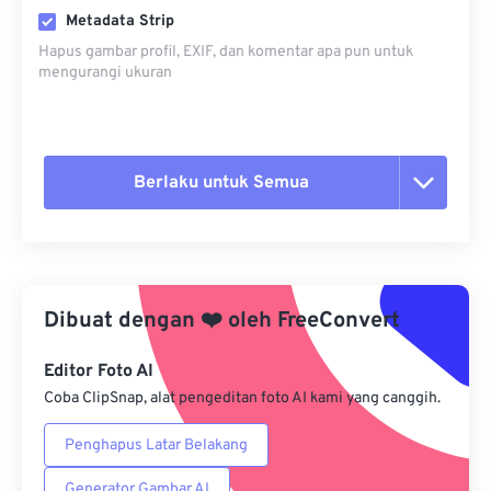
Metadata Strip
Hapus gambar profil, EXIF, dan komentar apa pun untuk
mengurangi ukuran
Berlaku untuk Semua
Setel ulang semua opsi
Terapkan dari Preset
Dibuat dengan
❤️
oleh
FreeConvert
Simpan sebagai Preset
Editor Foto AI
Coba ClipSnap, alat pengeditan foto AI kami yang canggih.
Penghapus Latar Belakang
Generator Gambar AI