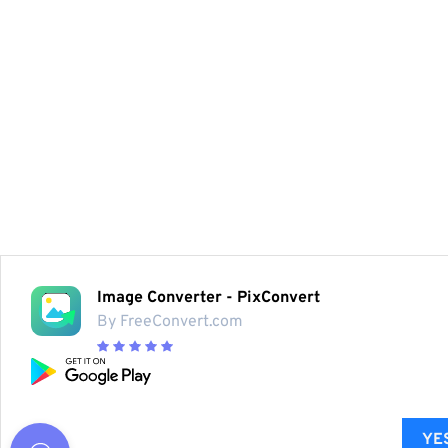
Image Converter - PixConvert
By FreeConvert.com
YES