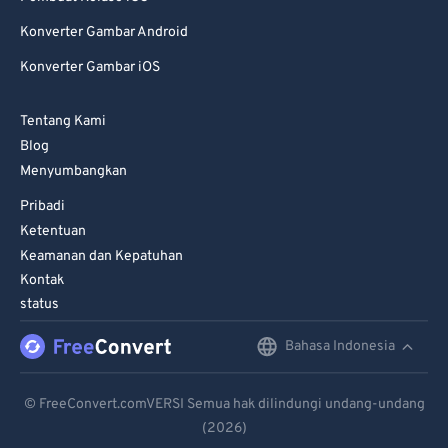
Konverter Gambar Android
Konverter Gambar iOS
Tentang Kami
Blog
Menyumbangkan
Pribadi
Ketentuan
Keamanan dan Kepatuhan
Kontak
status
Bahasa Indonesia
English
Deutsch
© FreeConvert.comVERSI Semua hak dilindungi undang-undang
(2026)
Español