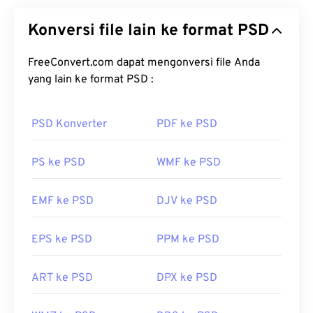
bawaan untuk
Adobe Photoshop
, sebuah program
Konversi file lain ke format PSD
desain grafis yang canggih dan kompleks. PSD
dapat menyimpan gambar beserta rangkaian
kompleks lapisan,
FreeConvert.com dapat mengonversi file Anda
jalur vektor
, objek, filter, dan
lainnya, semuanya dalam satu berkas! PSD
yang lain ke format PSD :
memungkinkan pengguna untuk melakukan
pengeditan yang detail pada masing-masing
PSD Konverter
PDF ke PSD
komponen gambar atau desain grafis, sekaligus
mempertahankan informasi berkas dalam format
PS ke PSD
WMF ke PSD
yang mudah diakses. Salah satu kekurangan PSD
adalah ukurannya yang besar dan sulit digunakan.
EMF ke PSD
DJV ke PSD
Bagaimana cara membuka berkas
PSD?
EPS ke PSD
PPM ke PSD
Adobe Photoshop adalah program yang paling
umum digunakan untuk membuka berkas PSD.
ART ke PSD
DPX ke PSD
Alternatif gratis untuk produk Adobe adalah GNU
Image Manipulation Program, atau dikenal sebagai