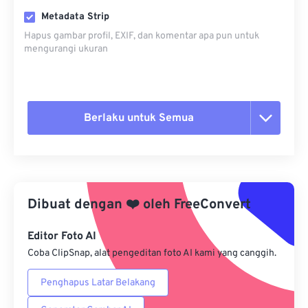
Metadata Strip
Hapus gambar profil, EXIF, dan komentar apa pun untuk
mengurangi ukuran
Berlaku untuk Semua
Setel ulang semua opsi
Terapkan dari Preset
Dibuat dengan
❤️
oleh
FreeConvert
Simpan sebagai Preset
Editor Foto AI
Coba ClipSnap, alat pengeditan foto AI kami yang canggih.
Penghapus Latar Belakang