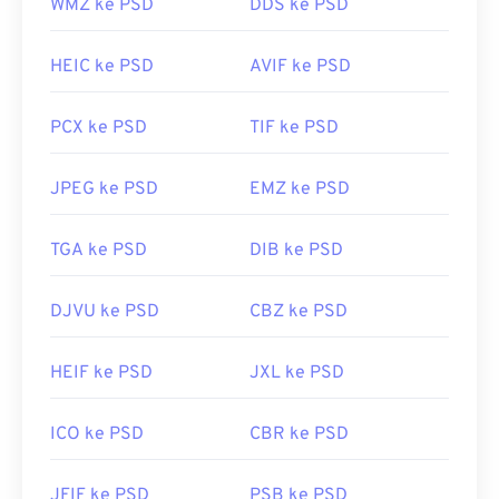
WMZ ke PSD
DDS ke PSD
GIMP
.
HEIC ke PSD
AVIF ke PSD
Karena ukuran berkas PSD yang besar, berkas
tersebut tidak mudah dipindahkan, disimpan, atau
PCX ke PSD
TIF ke PSD
dibagikan. Untuk mengatasi hal ini, PSD sering
dikonversi ke format berkas yang dapat
JPEG ke PSD
EMZ ke PSD
mengompresi data. Umumnya, konversi dilakukan
ke JPEG
, yang menawarkan
kompresi lossy
, atau
TGA ke PSD
DIB ke PSD
PNG
, yang menawarkan
kompresi lossless
.
DJVU ke PSD
CBZ ke PSD
Dikembangkan oleh:
Adobe Inc.
HEIF ke PSD
JXL ke PSD
Rilis Awal:
19 Februari 1990
Tautan yang berguna:
ICO ke PSD
CBR ke PSD
https://www.lifewire.com/psd-file-2622194
JFIF ke PSD
PSB ke PSD