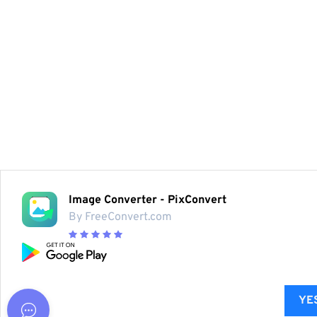
Image Converter - PixConvert
By FreeConvert.com
YES