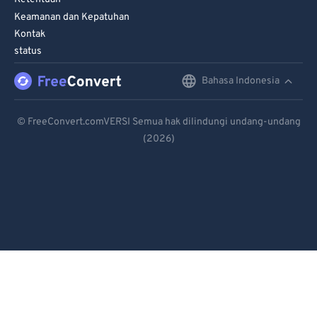
80
80
Keamanan dan Kepatuhan
81
81
Kontak
status
82
82
Bahasa Indonesia
English
83
83
84
84
Deutsch
© FreeConvert.comVERSI Semua hak dilindungi undang-undang
85
85
(2026)
Español
86
86
Français
87
87
Português
88
88
89
89
Italiano
90
90
Dutch
91
91
日本語
92
92
简体中文