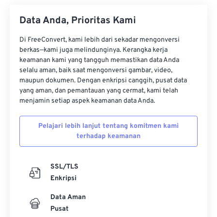
01
01
01
01
01
01
01
01
Data Anda, Prioritas Kami
02
02
02
02
02
02
02
02
Di FreeConvert, kami lebih dari sekadar mengonversi
03
03
03
03
03
03
03
03
berkas—kami juga melindunginya. Kerangka kerja
04
04
04
04
04
04
04
04
keamanan kami yang tangguh memastikan data Anda
selalu aman, baik saat mengonversi gambar, video,
05
05
05
05
05
05
05
05
maupun dokumen. Dengan enkripsi canggih, pusat data
06
06
06
06
06
06
06
06
yang aman, dan pemantauan yang cermat, kami telah
menjamin setiap aspek keamanan data Anda.
07
07
07
07
07
07
07
07
08
08
08
08
08
08
08
08
Pelajari lebih lanjut tentang komitmen kami
terhadap keamanan
09
09
09
09
09
09
09
09
10
10
10
10
10
10
10
10
SSL/TLS
11
11
11
11
11
11
11
11
Enkripsi
12
12
12
12
12
12
12
12
Data Aman
13
13
13
13
13
13
13
13
Pusat