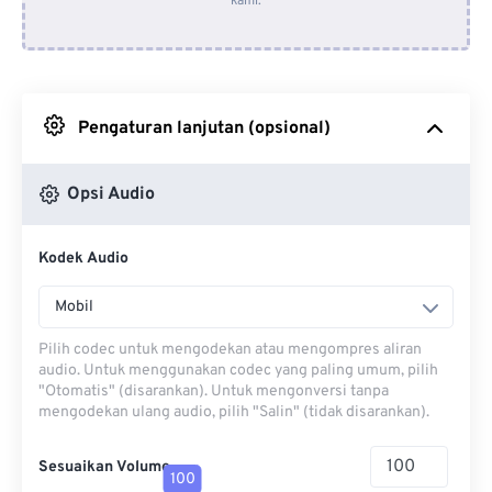
kami.
Dari Dropbox
Dari Google Drive
Pengaturan lanjutan (opsional)
Dari OneDrive
Opsi Audio
Dari Url
Kodek Audio
Mobil
Pilih codec untuk mengodekan atau mengompres aliran
audio. Untuk menggunakan codec yang paling umum, pilih
"Otomatis" (disarankan). Untuk mengonversi tanpa
mengodekan ulang audio, pilih "Salin" (tidak disarankan).
Sesuaikan Volume
100