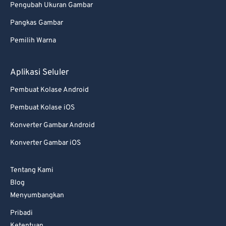
Pengubah Ukuran Gambar
67
67
Pangkas Gambar
68
68
Pemilih Warna
69
69
70
70
Aplikasi Seluler
71
71
Pembuat Kolase Android
72
72
Pembuat Kolase iOS
73
73
Konverter Gambar Android
74
74
Konverter Gambar iOS
75
75
76
76
Tentang Kami
77
77
Blog
Menyumbangkan
78
78
Pribadi
79
79
Ketentuan