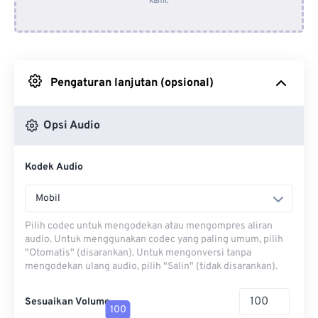
kami.
Dari Dropbox
Dari Google Drive
Pengaturan lanjutan (opsional)
Dari OneDrive
Opsi Audio
Dari Url
Kodek Audio
Mobil
Pilih codec untuk mengodekan atau mengompres aliran
audio. Untuk menggunakan codec yang paling umum, pilih
"Otomatis" (disarankan). Untuk mengonversi tanpa
mengodekan ulang audio, pilih "Salin" (tidak disarankan).
Sesuaikan Volume
100