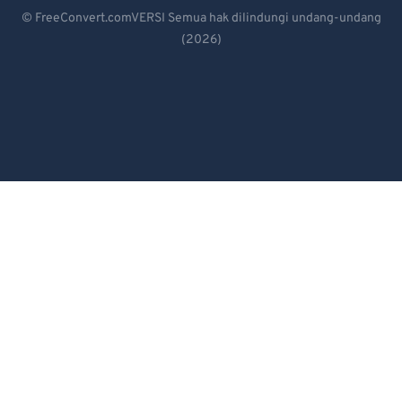
Deutsch
83
83
© FreeConvert.comVERSI Semua hak dilindungi undang-undang
(2026)
Español
84
84
Français
85
85
86
86
Português
87
87
Italiano
88
88
Dutch
89
89
日本語
90
90
91
91
简体中文
92
92
繁體中文
93
93
한국어
94
94
Svenska
95
95