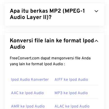
Apa itu berkas MP2 (MPEG-1
Audio Layer II)?
MPEG-1 Audio Layer II (MP2) adalah standar
pengkodean audio yang gratis, bersumber terbuka,
Konversi file lain ke format Ipod
dan tidak dipatenkan. Penggunaan umum MP2
meliputi penyiaran audio digital (
Audio
DAB
), penyiaran
video digital (
DVB
), dan cakram serbaguna digital (
DVD
). Jenis berkas ini lebih umum di kalangan
FreeConvert.com dapat mengonversi file Anda
penyiar profesional daripada konsumen.
yang lain ke format Ipod Audio :
Bagaimana cara membuka berkas
Ipod Audio Konverter
AIFF ke Ipod Audio
MP2?
Pemutar media terbaik untuk membuka MP2
AAC ke Ipod Audio
MP3 ke Ipod Audio
adalah
VLC Media Player
. Pemutar ini berfungsi di
sebagian besar platform dan sangat andal.
AMR ke Ipod Audio
ALAC ke Ipod Audio