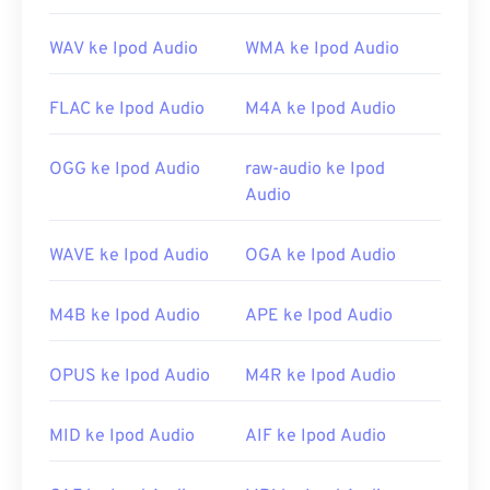
Di Windows, pilihan yang bagus antara lain
Windows
Media Player
,
KMPlayer
,
Adobe Premiere Pro
,
WAV ke Ipod Audio
WMA ke Ipod Audio
Adobe Media Encoder
,
Cyberlink PowerDVD
,
jetAudio
,
Winamp
, dan
Helium Music Manager
. Di
FLAC ke Ipod Audio
M4A ke Ipod Audio
Mac OS X,
iTunes
adalah pilihan terbaik untuk
membuka jenis berkas ini.
OGG ke Ipod Audio
raw-audio ke Ipod
Dikembangkan oleh:
ISO
/
IEC
,
Moving Pictures
Audio
Experts Group
Rilis Awal:
1993
WAVE ke Ipod Audio
OGA ke Ipod Audio
Tautan yang berguna:
M4B ke Ipod Audio
APE ke Ipod Audio
https://en.wikipedia.org/wiki/MPEG-
1_Audio_Layer_II
OPUS ke Ipod Audio
M4R ke Ipod Audio
https://mpeg.chiariglione.org/standar/mpeg-
1/audio
MID ke Ipod Audio
AIF ke Ipod Audio