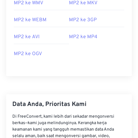
MP2 ke WMV
MP2 ke MKV
MP2 ke WEBM
MP2 ke 3GP
MP2 ke AVI
MP2 ke MP4
MP2 ke OGV
00
00
00
00
00
00
00
00
00
00
00
00
00
00
00
00
Data Anda, Prioritas Kami
01
01
01
01
01
01
01
01
Di FreeConvert, kami lebih dari sekadar mengonversi
berkas—kami juga melindunginya. Kerangka kerja
02
02
02
02
02
02
02
02
keamanan kami yang tangguh memastikan data Anda
03
03
03
03
03
03
03
03
selalu aman, baik saat mengonversi gambar, video,