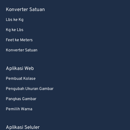
57
57
57
57
57
57
Konverter Satuan
58
58
58
58
58
58
Lbs ke Kg
59
59
59
59
59
59
Kg ke Lbs
60
60
Feet ke Meters
61
61
Konverter Satuan
62
62
63
63
Aplikasi Web
64
64
Pembuat Kolase
65
65
Pengubah Ukuran Gambar
66
66
Pangkas Gambar
67
67
Pemilih Warna
68
68
Aplikasi Seluler
69
69