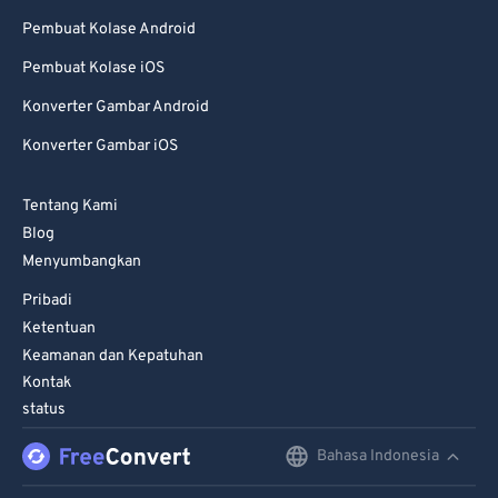
70
70
Pembuat Kolase Android
71
71
Pembuat Kolase iOS
72
72
Konverter Gambar Android
73
73
Konverter Gambar iOS
74
74
Tentang Kami
75
75
Blog
76
76
Menyumbangkan
77
77
Pribadi
Ketentuan
78
78
Keamanan dan Kepatuhan
79
79
Kontak
80
80
status
81
81
Bahasa Indonesia
English
82
82