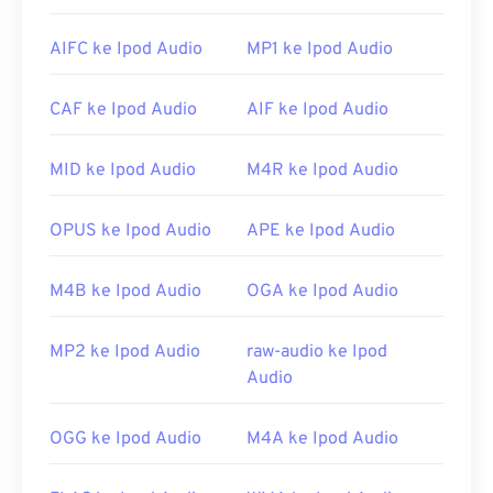
adalah
Windows Media Player
. Sebagai alternatif,
program seperti
iTunes
,
VLC Media Player
, dan
AIFC ke Ipod Audio
MP1 ke Ipod Audio
QuickTime
juga dapat digunakan untuk membuka
dan memutar berkas WAV.
CAF ke Ipod Audio
AIF ke Ipod Audio
Karena kualitas berkas
WAV
yang lebih tinggi dan
tidak terkompresi, berkas ini cocok untuk diimpor
MID ke Ipod Audio
M4R ke Ipod Audio
ke program penyuntingan, produksi, dan
manipulasi musik.
UltraMixer
adalah program
perangkat lunak lintas sistem operasi untuk deejay
OPUS ke Ipod Audio
APE ke Ipod Audio
yang dapat menjalankan berkas WAV dengan baik.
Elmedia Player
juga mendukung berkas WAV.
M4B ke Ipod Audio
OGA ke Ipod Audio
Dikembangkan oleh:
Microsoft
,
IBM
Rilis Awal: 1991
MP2 ke Ipod Audio
raw-audio ke Ipod
Audio
Tautan yang berguna:
https://en.wikipedia.org/wiki/WAV
OGG ke Ipod Audio
M4A ke Ipod Audio
https://www.techopedia.com/definisi/12636/bentuk-
gelombang-audio-wav