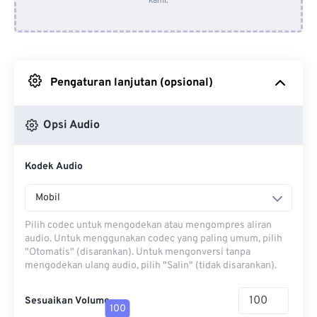
kami.
Dari Dropbox
Dari Google Drive
Pengaturan lanjutan (opsional)
Dari OneDrive
Opsi Audio
Dari Url
Kodek Audio
Mobil
Pilih codec untuk mengodekan atau mengompres aliran
audio. Untuk menggunakan codec yang paling umum, pilih
"Otomatis" (disarankan). Untuk mengonversi tanpa
mengodekan ulang audio, pilih "Salin" (tidak disarankan).
Sesuaikan Volume
100