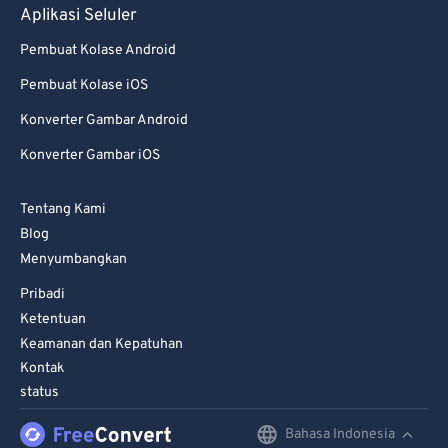
69
69
Aplikasi Seluler
70
70
Pembuat Kolase Android
71
71
Pembuat Kolase iOS
72
72
Konverter Gambar Android
73
73
Konverter Gambar iOS
74
74
Tentang Kami
75
75
Blog
76
76
Menyumbangkan
77
77
Pribadi
78
78
Ketentuan
Keamanan dan Kepatuhan
79
79
Kontak
80
80
status
81
81
Bahasa Indonesia
English