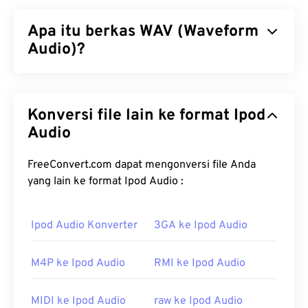
Apa itu berkas WAV (Waveform
Audio)?
Waveform Audio (WAV) adalah format audio digital
terpopuler untuk berkas audio yang tidak
Konversi file lain ke format Ipod
terkompresi. WAV merupakan hasil iterasi
Resource Interchange File Format (RIFF)
Audio
antara
IBM dan Windows. Berkas WAV jauh lebih besar
daripada berkas M4A dan MP3, sehingga kurang
FreeConvert.com dapat mengonversi file Anda
praktis untuk penggunaan konsumen pada
yang lain ke format Ipod Audio :
pemutar portabel. Namun, kualitasnya memang
melampaui
M4A
dan
MP3
.
Ipod Audio Konverter
3GA ke Ipod Audio
Bagaimana cara membuka berkas
WAV?
M4P ke Ipod Audio
RMI ke Ipod Audio
Pemutar bawaan untuk membuka berkas WAV
MIDI ke Ipod Audio
raw ke Ipod Audio