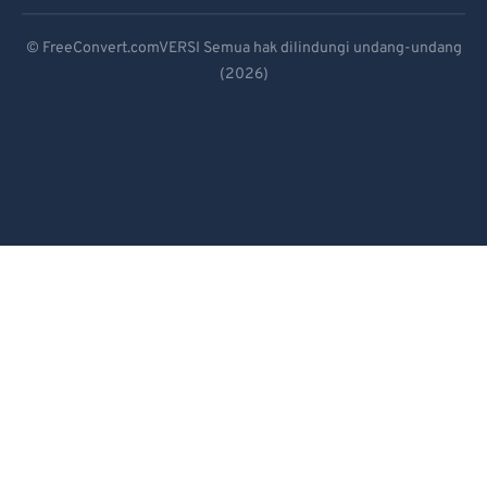
82
82
Deutsch
83
83
© FreeConvert.comVERSI Semua hak dilindungi undang-undang
84
84
(2026)
Español
85
85
Français
86
86
Português
87
87
Italiano
88
88
Dutch
89
89
90
90
日本語
91
91
简体中文
92
92
繁體中文
93
93
한국어
94
94
Svenska
95
95