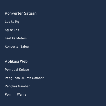
56
56
56
56
56
56
57
57
57
57
57
57
Konverter Satuan
58
58
58
58
58
58
Lbs ke Kg
59
59
59
59
59
59
Kg ke Lbs
60
60
Feet ke Meters
61
61
Konverter Satuan
62
62
63
63
Aplikasi Web
64
64
Pembuat Kolase
65
65
Pengubah Ukuran Gambar
66
66
Pangkas Gambar
67
67
Pemilih Warna
68
68