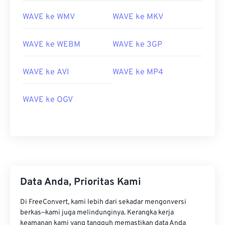
WAVE ke WMV
WAVE ke MKV
WAVE ke WEBM
WAVE ke 3GP
WAVE ke AVI
WAVE ke MP4
WAVE ke OGV
00
00
00
00
00
00
00
00
00
00
00
00
00
00
00
00
Data Anda, Prioritas Kami
01
01
01
01
01
01
01
01
Di FreeConvert, kami lebih dari sekadar mengonversi
02
02
02
02
02
02
02
02
berkas—kami juga melindunginya. Kerangka kerja
keamanan kami yang tangguh memastikan data Anda