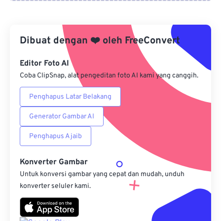
Dari Google Drive
Dibuat dengan
❤️
oleh
FreeConvert
Dari OneDrive
Editor Foto AI
Coba ClipSnap, alat pengeditan foto AI kami yang canggih.
Dari Url
Penghapus Latar Belakang
Generator Gambar AI
Penghapus Ajaib
Konverter Gambar
Untuk konversi gambar yang cepat dan mudah, unduh
konverter seluler kami.