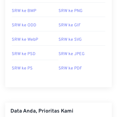
SRW?
SRW ke BMP
SRW ke PNG
Di Microsoft Windows (Windows) dan macOS,
program default untuk membuka RWL adalah
SRW ke ODD
SRW ke GIF
Adobe Photoshop Lightroom
. Di Windows, opsi
tambahan untuk membuka SRW termasuk
SRW ke WebP
SRW ke SVG
Microsoft Camera Codec Pack
dan
Adobe
Photoshop
. Di macOS, gunakan
Adobe Photoshop
untuk Mac
SRW ke PSD
. Di Linux/Unix, coba
SRW ke JPEG
darktable
.
Penampil alternatif yang bisa dicoba adalah
Zoner
SRW ke PS
SRW ke PDF
Photo Studio
dan
ArcSoft PhotoStudio
, yang
kompatibel dengan Windows.
PhotoScape X untuk
Mac
adalah penampil yang juga berfungsi di
macOS.
Dikembangkan oleh:
Samsung
Rilis Awal:
2010
Data Anda, Prioritas Kami