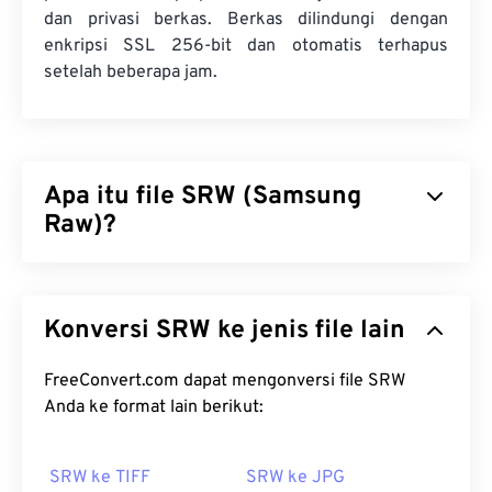
dan privasi berkas. Berkas dilindungi dengan
enkripsi SSL 256-bit dan otomatis terhapus
setelah beberapa jam.
Apa itu file SRW (Samsung
Raw)?
Samsung Raw (SRW) adalah format gambar
raw
standar yang diambil oleh kamera digital Samsung.
Konversi SRW ke jenis file lain
Fotografer profesional menggunakan berkas raw
karena mereka dapat mengontrol bagaimana
berkas gambar diproses, yang merupakan
FreeConvert.com dapat mengonversi file SRW
keuntungan dan manfaat utama menggunakan
Anda ke format lain berikut:
jenis berkas SRW.
SRW ke TIFF
SRW ke JPG
Bagaimana cara membuka berkas