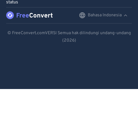
status
Bahasa Indonesia
English
Deutsch
© FreeConvert.comVERSI Semua hak dilindungi undang-undang
(2026)
Español
Français
Português
Italiano
Dutch
日本語
简体中文
繁體中文