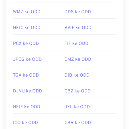
Mac
adalah penampil yang juga berfungsi di
macOS.
WMZ ke ODD
DDS ke ODD
Dikembangkan oleh:
Samsung
HEIC ke ODD
AVIF ke ODD
Rilis Awal:
2010
PCX ke ODD
TIF ke ODD
JPEG ke ODD
EMZ ke ODD
TGA ke ODD
DIB ke ODD
DJVU ke ODD
CBZ ke ODD
HEIF ke ODD
JXL ke ODD
ICO ke ODD
CBR ke ODD