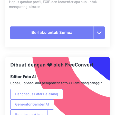
Hapus gambar profil, EXIF, dan komentar apa pun untuk
mengurangi ukuran
Berlaku untuk Semua
Setel ulang semua opsi
Terapkan dari Preset
Dibuat dengan
❤️
oleh
FreeConvert
Simpan sebagai Preset
Editor Foto AI
Coba ClipSnap, alat pengeditan foto AI kami yang canggih.
Penghapus Latar Belakang
Generator Gambar AI
Penghapus Ajaib