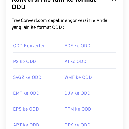
Konversi file lain ke format
karena mereka dapat mengontrol bagaimana
ODD
berkas gambar diproses, yang merupakan
keuntungan dan manfaat utama menggunakan
FreeConvert.com dapat mengonversi file Anda
jenis berkas SRW.
yang lain ke format ODD :
Bagaimana cara membuka berkas
ODD Konverter
PDF ke ODD
SRW?
Di Microsoft Windows (Windows) dan macOS,
PS ke ODD
AI ke ODD
program default untuk membuka RWL adalah
Adobe Photoshop Lightroom
. Di Windows, opsi
SVGZ ke ODD
WMF ke ODD
tambahan untuk membuka SRW termasuk
Microsoft Camera Codec Pack
dan
Adobe
EMF ke ODD
DJV ke ODD
Photoshop
. Di macOS, gunakan
Adobe Photoshop
untuk Mac
. Di Linux/Unix, coba
darktable
.
EPS ke ODD
PPM ke ODD
Penampil alternatif yang bisa dicoba adalah
Zoner
Photo Studio
dan
ArcSoft PhotoStudio
, yang
ART ke ODD
DPX ke ODD
kompatibel dengan Windows.
PhotoScape X untuk