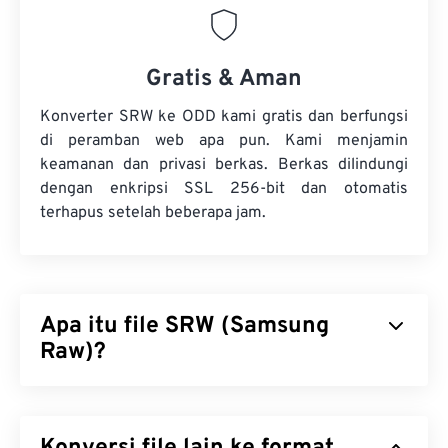
Gratis & Aman
Konverter SRW ke ODD kami gratis dan berfungsi
di peramban web apa pun. Kami menjamin
keamanan dan privasi berkas. Berkas dilindungi
dengan enkripsi SSL 256-bit dan otomatis
terhapus setelah beberapa jam.
Apa itu file SRW (Samsung
Raw)?
Samsung Raw (SRW) adalah format gambar
raw
standar yang diambil oleh kamera digital Samsung.
Fotografer profesional menggunakan berkas raw