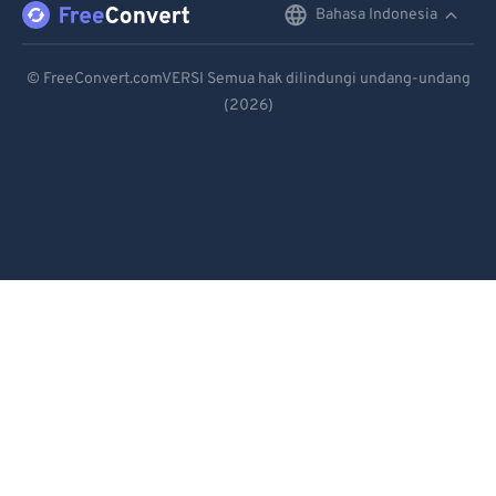
Bahasa Indonesia
English
Deutsch
© FreeConvert.comVERSI Semua hak dilindungi undang-undang
(2026)
Español
Français
Português
Italiano
Dutch
日本語
简体中文
繁體中文
한국어