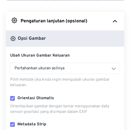
Dari Google Drive
Pengaturan lanjutan (opsional)
Dari OneDrive
Opsi Gambar
Dari Url
Ubah Ukuran Gambar Keluaran
Pertahankan ukuran aslinya
Pilih metode jika Anda ingin mengubah ukuran gambar
keluaran.
Orientasi Otomatis
Orientasikan gambar dengan benar menggunakan data
sensor gravitasi yang disimpan dalam EXIF
Metadata Strip