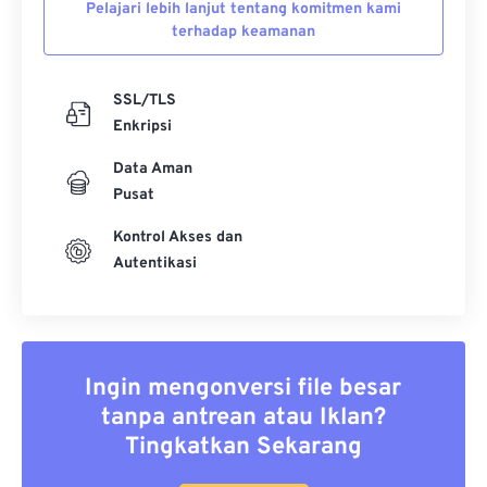
Pelajari lebih lanjut tentang komitmen kami
terhadap keamanan
SSL/TLS
Enkripsi
Data Aman
Pusat
Kontrol Akses dan
Autentikasi
Ingin mengonversi file besar
tanpa antrean atau Iklan?
Tingkatkan Sekarang