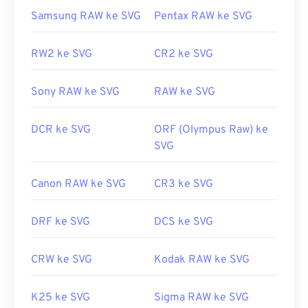
SVG dapat dilakukan dengan bantuan beberapa alat
Samsung RAW ke SVG
Pentax RAW ke SVG
daring. Untuk konversi ke jenis berkas non-vektor,
cobalah
alat SVG ke GIF
atau
SVG ke PDF
kami.
RW2 ke SVG
CR2 ke SVG
Untuk mengonversi berkas vektor seperti SVG ke
JPG, cobalah alat
SVG ke JPG
atau
SVG ke PNG
kami.
Sony RAW ke SVG
RAW ke SVG
DCR ke SVG
ORF (Olympus Raw) ke
Dikembangkan oleh:
World Wide Web Consortium
SVG
(W3C)
Rilis Awal:
4 September 2001
Canon RAW ke SVG
CR3 ke SVG
Tautan yang berguna:
https://www.lifewire.com/file-svg-4120603
DRF ke SVG
DCS ke SVG
https://en.wikipedia.org/wiki/Grafik_Vektor_yang_Dapa
CRW ke SVG
Kodak RAW ke SVG
K25 ke SVG
Sigma RAW ke SVG