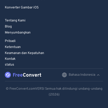
Konverter Gambar iOS
Tentang Kami
Blog
Menyumbangkan
Pribadi
Ketentuan
Keamanan dan Kepatuhan
Kontak
status
Bahasa Indonesia
English
Deutsch
© FreeConvert.comVERSI Semua hak dilindungi undang-undang
(2026)
Español
Français