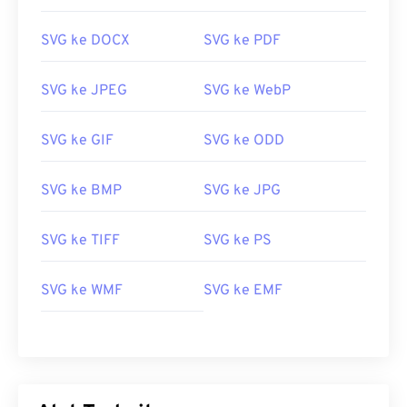
Dikembangkan oleh:
World Wide Web Consortium
SVG ke DOCX
SVG ke PDF
(W3C)
Dikembangkan oleh:
Microsoft
Rilis Awal:
Rilis Awal:
4 September 2001
20 November 1985
SVG ke JPEG
SVG ke WebP
Tautan yang berguna:
Tautan yang berguna:
https://www.lifewire.com/file-svg-4120603
https://en.wikipedia.org/wiki/ICO_(format_berkas)
SVG ke GIF
SVG ke ODD
https://en.wikipedia.org/wiki/Grafik_Vektor_yang_Dapa
https://www.webdesignerdepot.com/2009/03/desain-
antarmuka-sistem-operasi-antara-tahun-1981-
SVG ke BMP
SVG ke JPG
2009/
SVG ke TIFF
SVG ke PS
SVG ke WMF
SVG ke EMF