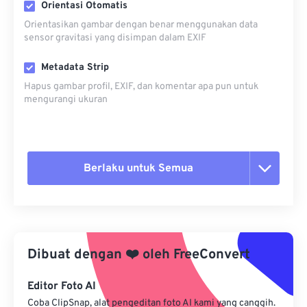
Orientasi Otomatis
Orientasikan gambar dengan benar menggunakan data
sensor gravitasi yang disimpan dalam EXIF
Metadata Strip
Hapus gambar profil, EXIF, dan komentar apa pun untuk
mengurangi ukuran
Berlaku untuk Semua
Setel ulang semua opsi
Terapkan dari Preset
Dibuat dengan
❤️
oleh
FreeConvert
Simpan sebagai Preset
Editor Foto AI
Coba ClipSnap, alat pengeditan foto AI kami yang canggih.