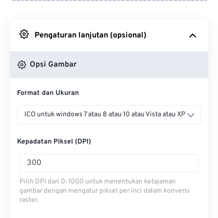
Dari Google Drive
Pengaturan lanjutan (opsional)
Dari OneDrive
Opsi Gambar
Dari Url
Format dan Ukuran
ICO untuk windows 7 atau 8 atau 10 atau Vista atau XP
Kepadatan Piksel (DPI)
Pilih DPI dari 0-1000 untuk menentukan ketajaman
gambar dengan mengatur piksel per inci dalam konversi
raster.